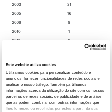
2003
21
2005
16
2006
8
2010
1
2011
2
2012
6
2013
9
Este website utiliza cookies
2015
1
Utilizamos cookies para personalizar conteúdo e
2016
3
anúncios, fornecer funcionalidades de redes sociais e
analisar o nosso tráfego. Também partilhamos
2017
116
informações acerca da utilização do site com os nossos
2018
4
parceiros de redes sociais, de publicidade e de análise,
que as podem combinar com outras informações que
Total
257
lhes forneceu ou recolhidas por estes a partir da sua