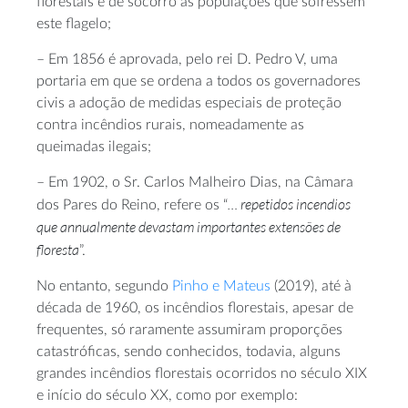
florestais e de socorro às populações que sofressem
este flagelo;
– Em 1856 é aprovada, pelo rei D. Pedro V, uma
portaria em que se ordena a todos os governadores
civis a adoção de medidas especiais de proteção
contra incêndios rurais, nomeadamente as
queimadas ilegais;
– Em 1902, o Sr. Carlos Malheiro Dias, na Câmara
… repetidos incendios
dos Pares do Reino, refere os “
que annualmente devastam importantes extensões de
floresta
”.
No entanto, segundo
Pinho e Mateus
(2019), até à
década de 1960, os incêndios florestais, apesar de
frequentes, só raramente assumiram proporções
catastróficas, sendo conhecidos, todavia, alguns
grandes incêndios florestais ocorridos no século XIX
e início do século XX, como por exemplo: