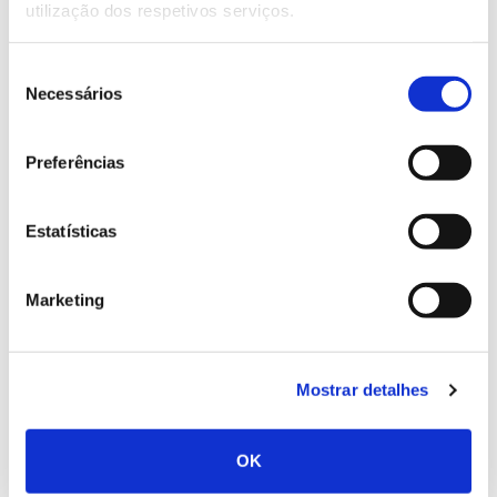
utilização dos respetivos serviços.
Fonte:
Bento-Gonçalves (2021)
Seleção
Esta dramática realidade está diretamente
Necessários
de
relacionada com o aumento, tanto do número como
consentimento
da dimensão dos grandes incêndios florestais (figura
abaixo) e, especialmente, da sua capacidade
Preferências
destruidora, pois, se até 1986 nunca tínhamos sido
flagelados por um incêndio com dimensão superior a
Estatísticas
10 mil hectares, 2003 viu franquear a marca dos 20
mil hectares e, 2017, a dos 40 mil.
Marketing
Mostrar detalhes
OK