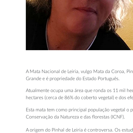
A Mata Nacional de Leiria, vulgo Mata da Coroa, Pin
Grande e é propriedade do Estado Português.
Atualmente ocupa uma área que ronda os 11 mil hec
hectares (cerca de 86% do coberto vegetal) e dos ef
Esta mata tem como principal população vegetal o p
Conservação da Natureza e das florestas (ICNF).
A origem do Pinhal de Leiria é controversa. Os estu