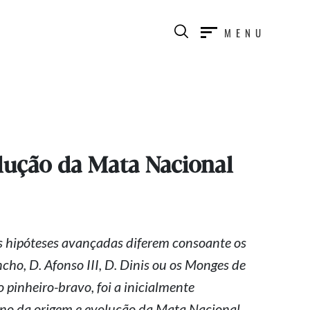
MENU
lução da Mata Nacional
s hipóteses avançadas diferem consoante os
cho, D. Afonso III, D. Dinis ou os Monges de
 o
pinheiro-bravo
, foi a inicialmente
rno da origem e evolução da Mata Nacional