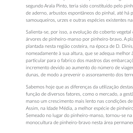
segundo Arala Pinto, teria sido constituído pelo pin
de aderno, arbustos espontâneos do pinhal, até há 
samouqueiros, urzes e outras espécies existentes na
Salienta-se, por isso, a evolução do coberto vegetal 
árvores de pinheiro-manso por pinheiro-bravo. A p
plantada nesta região costeira, na época de D. Dinis,
nomeadamente à sua altura, que se adequa melhor à
particular para o fabrico dos mastros das embarcaç
incremento devido ao aumento do número de viagen
dunas, de modo a prevenir o assoreamento dos terre
Sabemos hoje que as diferenças da utilização desta
função de diversos fatores, como o mercado, a gestã
manso um crescimento mais lento nas condições des
Assim, na Idade Média, a melhor espécie de pinheiro 
Semeado no lugar do pinheiro-manso, tornou-se na á
monocultura de pinheiro-bravo nesta área permanec