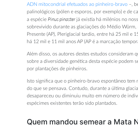
ADN mitocondrial efetuados ao pinheiro-bravo
–, b
palinológicos (pólen e esporos, por exemplo) e de 
Pinus pinaster
a espécie
já existia há milénios no nos
sobrevivido durante as glaciações do Médio Würm, e
Presente (AP), Pleriglacial tardio, entre há 25 mil e 
há 12 mil e 11 mil anos AP (AP é a marcação tempo
Além disso, os autores destes estudos consideram 
sobre a diversidade genética desta espécie podem se
por plantações de pinheiros.
Isto significa que o pinheiro-bravo espontâneo tem
do que se pensava. Contudo, durante a última glacia
desapareceu ou diminuiu muito em número de indivíd
espécimes existentes terão sido plantados.
Quem mandou semear a Mata Na