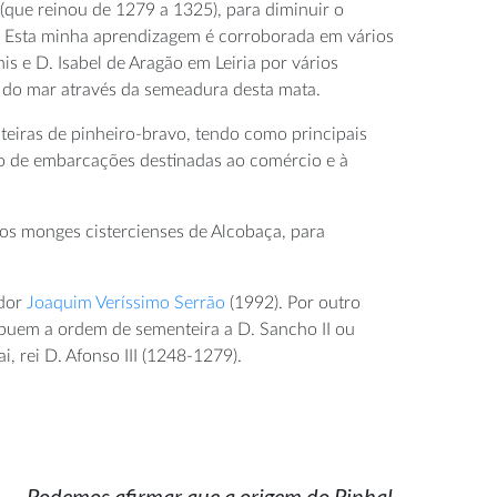
 (que reinou de 1279 a 1325), para diminuir o
o. Esta minha aprendizagem é corroborada em vários
s e D. Isabel de Aragão em Leiria por vários
s do mar através da semeadura desta mata.
teiras de pinheiro-bravo, tendo como principais
ção de embarcações destinadas ao comércio e à
dos monges cistercienses de Alcobaça, para
ador
Joaquim Veríssimo Serrão
(1992). Por outro
buem a ordem de sementeira a D. Sancho II ou
 rei D. Afonso III (1248-1279).
Podemos afirmar que a origem do Pinhal