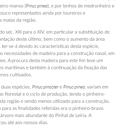
Pinus pinea
heiro-manso (
), e por lenhos de medronheiro e
pouco representados ainda por loureiros e
s matas da região.
do séc. XIII para o XIV, em particular a substituição de
lantação deste último, bem como o aumento da área
 ter-se-á devido às características desta espécie,
s necessidades de madeira para a construção naval, em
ões. A procura desta madeira para este fim teve um
s marítimas e também à continuação da fixação das
nos cultivados.
Pinus pinaster
Pinus pinea,
s duas espécies,
e
variam em
o florestal e o ciclo de produção, tendo o pinheiro-
ta região e sendo menos utilizado para a construção.
para as finalidades referidas era o pinheiro-bravo.
rvore mais abundante do Pinhal de Leiria. A
eu até aos nossos dias.