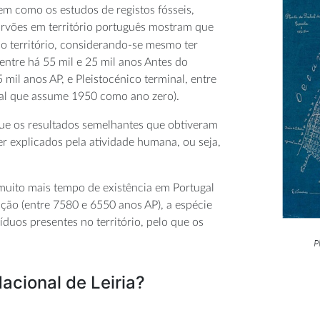
em como os estudos de registos fósseis,
carvões em território português mostram que
so território, considerando-se mesmo ter
ntre há 55 mil e 25 mil anos Antes do
15 mil anos AP, e Pleistocénico terminal, entre
ral que assume 1950 como ano zero).
que os resultados semelhantes que obtiveram
r explicados pela atividade humana, ou seja,
 muito mais tempo de existência em Portugal
ção (entre 7580 e 6550 anos AP), a espécie
uos presentes no território, pelo que os
P
cional de Leiria?