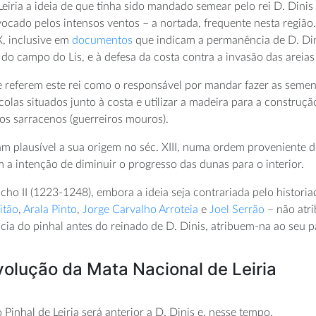
Leiria a ideia de que tinha sido mandado semear pelo rei D. Dinis
vocado pelos intensos ventos – a nortada, frequente nesta regiã
X, inclusive em
documentos
que indicam a permanência de D. Dini
 do campo do Lis, e à defesa da costa contra a invasão das areia
 referem este rei como o responsável por mandar fazer as semen
colas situados junto à costa e utilizar a madeira para a constru
 os sarracenos (guerreiros mouros).
am plausível a sua origem no séc. XIII, numa ordem proveniente 
om a intenção de diminuir o progresso das dunas para o interior.
cho II (1223-1248), embora a ideia seja contrariada pelo histori
itão
,
Arala Pinto
,
Jorge Carvalho Arroteia
e
Joel Serrão
– não atri
 do pinhal antes do reinado de D. Dinis, atribuem-na ao seu pai,
olução da Mata Nacional de Leiria
Pinhal de Leiria será anterior a D. Dinis e, nesse tempo,