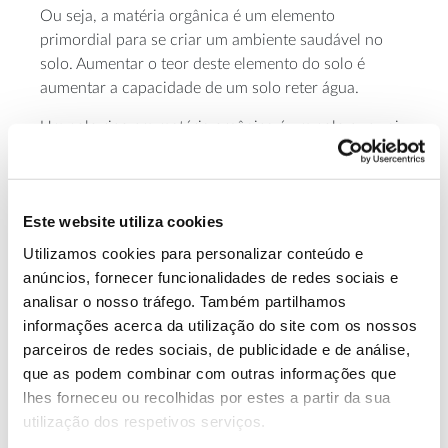
Ou seja, a matéria orgânica é um elemento
primordial para se criar um ambiente saudável no
solo. Aumentar o teor deste elemento do solo é
aumentar a capacidade de um solo reter água.
Um solo rico em matéria orgânica é um solo que vai
funcionar como uma “esponja”, absorvendo mais
água e dificultando a evaporação. Em consequência,
essa água irá proporcionar a existência de um
Este website utiliza cookies
coberto vegetal e a recarga dos aquíferos. Neste
sentido, há que reduzir todas as práticas que
Utilizamos cookies para personalizar conteúdo e
conduzem à degradação dos solos e à destruição do
anúncios, fornecer funcionalidades de redes sociais e
coberto vegetal.
analisar o nosso tráfego. Também partilhamos
informações acerca da utilização do site com os nossos
Nesta linha de pensamento, surge a problemática
parceiros de redes sociais, de publicidade e de análise,
dos incêndios, que não só destroem os cobertos
que as podem combinar com outras informações que
vegetais (floresta, matos e culturas), mas que ao
lhes forneceu ou recolhidas por estes a partir da sua
mesmo tempo favorecem os processos de erosão
utilização dos respetivos serviços.
hídrica dos solos, traduzindo-se, sempre, por uma