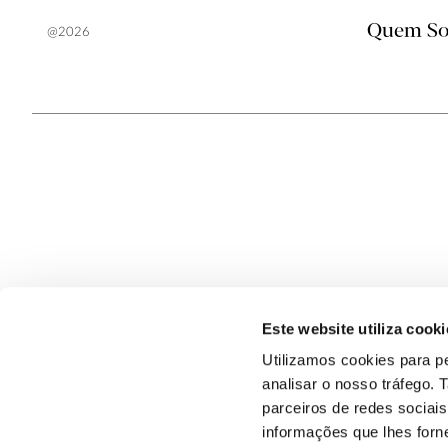
Quem S
@2026
Conhecer
Valorizar
Floresta Portuguesa
Sector Florestal
Desafios
Produtos e Serviço
Este website utiliza cooki
Gestão Florestal
Inovação
Utilizamos cookies para pe
analisar o nosso tráfego.
Recursos Naturais
Dimensão Social
parceiros de redes sociai
informações que lhes forne