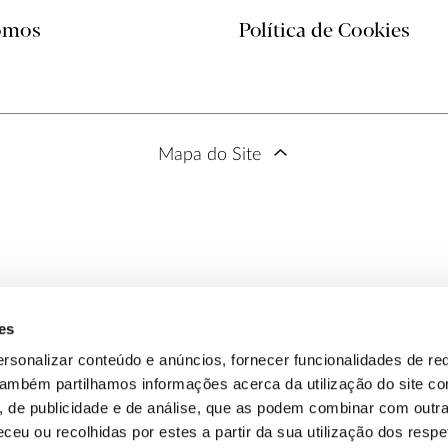
omos
Política de Cookies
Mapa do Site
Descobrir
Notícias
Academi
Roteiros
s
Saberes & Sabores
Comentá
es
Árvores com História
Saiba Ma
rsonalizar conteúdo e anúncios, fornecer funcionalidades de re
 Também partilhamos informações acerca da utilização do site 
s, de publicidade e de análise, que as podem combinar com outr
ceu ou recolhidas por estes a partir da sua utilização dos respe