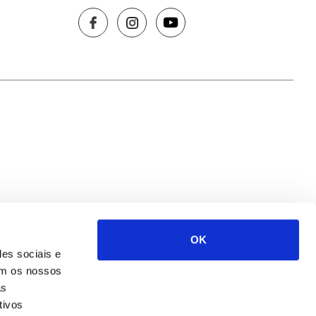
 e agenda
Recursos de
Conhecimento
a
Equipas e Projectos de
rio
I&D
OK
is
Glossário
des sociais e
com os nossos
as
tivos