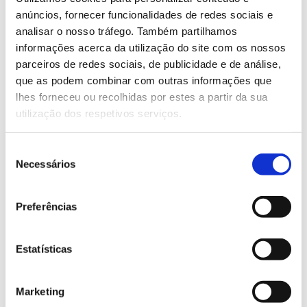
diante e requerem inscrição individual.
anúncios, fornecer funcionalidades de redes sociais e
analisar o nosso tráfego. Também partilhamos
Saiba mais sobre as atividades
informações acerca da utilização do site com os nossos
comemorativas dos 90 anos do Parque
parceiros de redes sociais, de publicidade e de análise,
que as podem combinar com outras informações que
Florestal do Monsanto
lhes forneceu ou recolhidas por estes a partir da sua
utilização dos respetivos serviços.
13.07.2026
Seleção
Genoma do priolo e de outras espécies em risco:
Necessários
de
conhecer para conservar
consentimento
Preferências
02.07.2026
Estatísticas
Registar galhas de Trichi em acácia-das-espigas:
cidadãos chamados a ajudar
Marketing