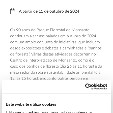
A partir de 11 de outubro de 2024
Os 90 anos do Parque Florestal do Monsanto
continuam a ser assinalados em outubro de 2024
com um amplo conjunto de iniciativas, que incluem
desde exposições e debates a caminhadas e “banhos
de floresta”. Várias destas atividades decorrem no
Centro de Interpretação de Monsanto, como é o
caso dos banhos de floresta (dia 26 às 11 horas) e da
mesa redonda sobre sustentabilidade ambiental (dia
12, às 15 horas), enquanto outras percorrem
diferentes partes da cidade, como acontece com a 4ª
Rota da Biodiversidade, que tem como ponto de
encontro o Metro de São Sebastião (dia 13, às 14
horas). Embora as exposições se mantenham todo o
Este website utiliza cookies
mês, as restantes atividades decorrem de dia 11 em
Utilizamos cookies para personalizar conteúdo e