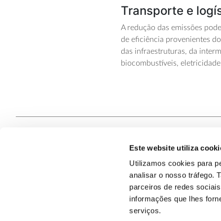
Transporte e logí
A redução
das emissões
pode 
de eficiência provenientes d
das
infraestruturas
, da i
nterm
biocombustíveis, eletricidade
Este website utiliza cooki
Contacte
Utilizamos cookies para pe
analisar o nosso tráfego.
Quem S
@2026
parceiros de redes sociai
informações que lhes forne
serviços.