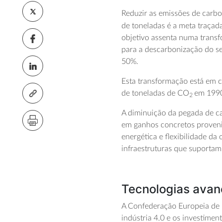
Reduzir
as
emissões
de carb
de toneladas
é a meta traçad
objetivo assenta
numa transfo
para a descarbonização do s
50%.
E
sta transformação está em 
de toneladas
de
CO
em 199
2
A
diminuição
da pegada de c
em
ganhos
concretos
proven
energética e flexibilidade da 
infraestruturas que suportam
Tecnologias ava
A Confederação
Europeia de 
indústria 4.0 e os investime