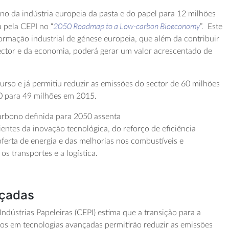
ono
da
indústria europeia da pasta e do papel
para 12 milhões
2050 Roadmap to a
Low-carbon
Bioeconomy
a
pela CEPI
no “
”. E
ste
rmação industrial de génese europeia
,
que além da contribuir
e
c
tor
e da economia,
poderá gerar um valor acrescentado de
curso e
já
permitiu
reduzir as emissões do
sector
de
60 milhões
0 para
49 milhões em 2015.
arbono definida para 2050 assenta
ientes
da
inovação tecnológica,
d
o reforço de eficiência
oferta de energia e
d
as melhorias n
os combustíveis e
 o
s transportes e
a
logística.
nçadas
Indústrias Papeleiras (CEPI)
estima que a transição para a
ntos em tecnologias avançadas
permitir
ão
reduzir as emissões