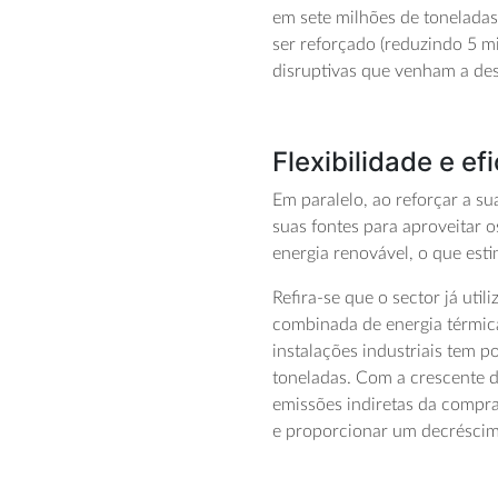
em
sete milhões de tonelada
ser
reforçado
(
reduzindo
5 m
disruptivas que venham a
de
Flexibilidade e ef
Em paralelo,
ao
reforçar a s
suas fontes para aproveitar 
energia renovável, o que
est
Refira-se que o sector já uti
combinada de energia térmic
instalações industriais tem p
toneladas.
Com
a crescente 
emissões indiretas da compra
e
proporcionar um decréscimo