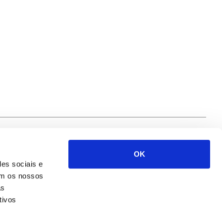
OK
Siga-nos
des sociais e
com os nossos
as
tivos