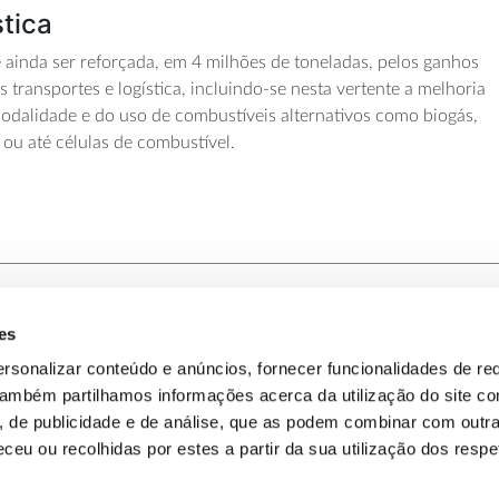
stica
ainda ser reforçada, em 4 milhões de toneladas, pelos ganhos
os transportes
e logística
, incluindo-se nesta vertente
a melhoria
odalidade e do uso de combustíveis alternativos como biogás,
 ou até células de combustível.
es
-nos
Política de Privacidade
rsonalizar conteúdo e anúncios, fornecer funcionalidades de re
 Também partilhamos informações acerca da utilização do site 
omos
Política de Cookies
s, de publicidade e de análise, que as podem combinar com outr
ceu ou recolhidas por estes a partir da sua utilização dos respe