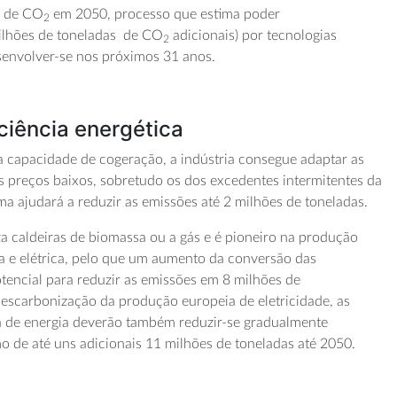
s de CO
em 2050, processo que
estima poder
2
ilhões de toneladas de CO
adicionais
)
por
tecnologias
2
senvolver-se
n
os
próximos 3
1
anos.
iciência energética
ua capacidade de cogeração,
a indústria consegue adaptar as
os preços baixos, sobretudo os dos
excedentes
intermitentes da
ima
ajudará a reduzir as emissões
até
2 milhões de toneladas.
liza caldeiras de biomassa ou a gás e é pioneiro na produção
a e elétrica, pelo que um aumento da conversão das
otencial para reduzir
as
emissões em 8 milhões de
descarbonização da produção europeia de eletricidade, as
 de energia dever
ão
também reduzir-se gradualmente
 de até uns adicionais 11 milhões de toneladas até 2050.