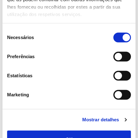
conhecer para conservar
lhes forneceu ou recolhidas por estes a partir da sua
utilização dos respetivos serviços.
Seleção
02.07.2026
Necessários
de
consentimento
Registar galhas de Trichi em acácia-das-espigas:
cidadãos chamados a ajudar
Preferências
Estatísticas
25.06.2026
Marketing
Natureza e florestas procuram jovens voluntários
no verão 2026
Mostrar detalhes