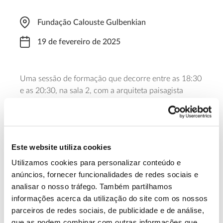
Fundação Calouste Gulbenkian
19 de fevereiro de 2025
Uma sessão de formação que decorre entre as 18:30
e as 20:30, na sala 2, com a arquiteta paisagista
Aurora Carapinha sobre os jardins, o seu papel na
cultura e sociedade, e as várias dimensões que se
interligam na sua construção, desde a artística à
ecológica.
Este website utiliza cookies
Utilizamos cookies para personalizar conteúdo e
Saiba mais
anúncios, fornecer funcionalidades de redes sociais e
analisar o nosso tráfego. Também partilhamos
informações acerca da utilização do site com os nossos
13.07.2026
parceiros de redes sociais, de publicidade e de análise,
Genoma do priolo e de outras espécies em risco:
que as podem combinar com outras informações que