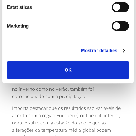
promover um aumento de precipitação no verão, em
Estatísticas
várias regiões. Ou seja, a florestação poderia
contribuir para minorar o risco de seca, que tem
Marketing
aumentado devido às alterações climáticas.
Possíveis explicações para este fenómeno estão
relacionadas com o efeito da estrutura física das
Mostrar detalhes
árvores nos movimentos das massas de ar e com o
facto de as
árvores promoverem mais
evapotranspiração
do que outras formas de
OK
cobertura de solo. Acresce que o efeito regulador da
floresta nos
extremos de temperatura do solo
, tanto
no inverno como no verão, também foi
correlacionado com a precipitação.
Importa destacar que os resultados são variáveis de
acordo com a região Europeia (continental, interior,
norte e sul) e com a estação do ano, e que as
alterações da temperatura média global podem