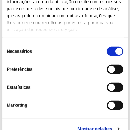
informações acerca da utilização do site com os nossos
parceiros de redes sociais, de publicidade e de análise,
que as podem combinar com outras informações que
13.07.2026
lhes forneceu ou recolhidas por estes a partir da sua
Genoma do priolo e de outras espécies em risco:
utilização dos respetivos serviços.
conhecer para conservar
Seleção
Necessários
de
consentimento
02.07.2026
Preferências
Registar galhas de Trichi em acácia-das-espigas:
cidadãos chamados a ajudar
Estatísticas
Marketing
25.06.2026
Natureza e florestas procuram jovens voluntários
Mostrar detalhes