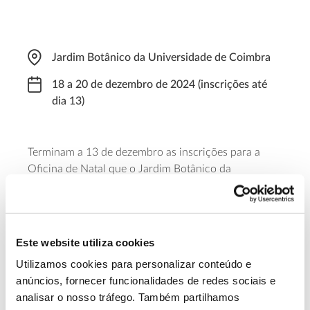
Jardim Botânico da Universidade de Coimbra
18 a 20 de dezembro de 2024 (inscrições até
dia 13)
Terminam a 13 de dezembro as inscrições para a
Oficina de Natal que o Jardim Botânico da
Universidade e Coimbra realiza a 18, 19 e 20 de
dezembro de 2024. Destinada a crianças dos 7 aos
10 anos, esta oficina conta com jogos, desafios e
criatividade para construir presentes, postais e
Este website utiliza cookies
decorações. A oficina de Natal decorre das 9:00 às
Utilizamos cookies para personalizar conteúdo e
12:30 e das 14:00 às 17:30.
anúncios, fornecer funcionalidades de redes sociais e
analisar o nosso tráfego. Também partilhamos
Saber mais