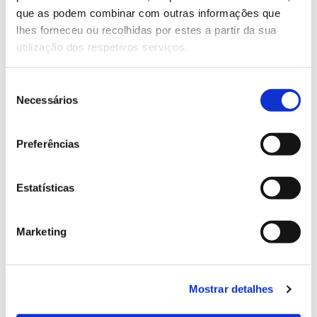
que as podem combinar com outras informações que
Genoma do priolo e de outras espécies em risco:
lhes forneceu ou recolhidas por estes a partir da sua
conhecer para conservar
utilização dos respetivos serviços.
Seleção
Necessários
de
02.07.2026
consentimento
Registar galhas de Trichi em acácia-das-espigas:
Preferências
cidadãos chamados a ajudar
Estatísticas
Marketing
25.06.2026
Natureza e florestas procuram jovens voluntários
no verão 2026
Mostrar detalhes