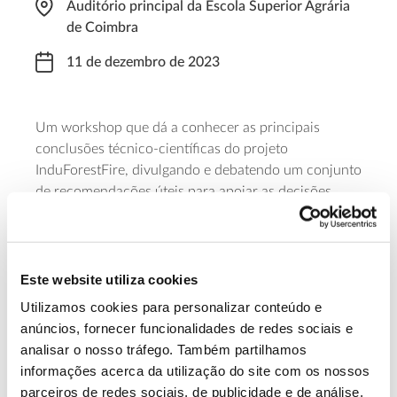
Auditório principal da Escola Superior Agrária
de Coimbra
11 de dezembro de 2023
Um workshop que dá a conhecer as principais
conclusões técnico-científicas do projeto
InduForestFire, divulgando e debatendo um conjunto
de recomendações úteis para apoiar as decisões
políticas relativas à mitigação de incêndios rurais nas
zonas de interface urbano-florestal e novamente em
zonas industriais. É necessária inscrição prévia.
Este website utiliza cookies
Saiba mais sobre o workshop final do
Utilizamos cookies para personalizar conteúdo e
projeto InduForestFire
anúncios, fornecer funcionalidades de redes sociais e
analisar o nosso tráfego. Também partilhamos
informações acerca da utilização do site com os nossos
13.07.2026
parceiros de redes sociais, de publicidade e de análise,