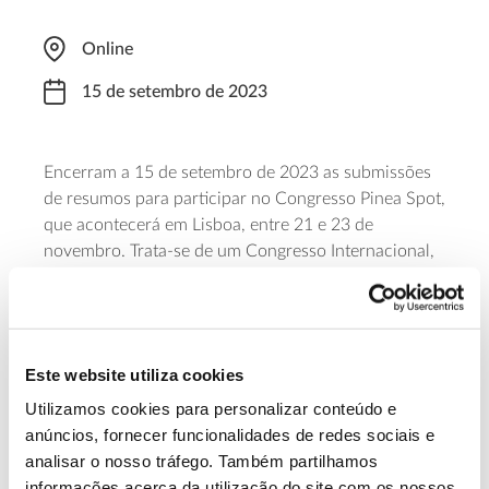
Online
15 de setembro de 2023
Encerram a 15 de setembro de 2023 as submissões
de resumos para participar no Congresso Pinea Spot,
que acontecerá em Lisboa, entre 21 e 23 de
novembro. Trata-se de um Congresso Internacional,
integralmente dedicado à investigação em pinheiro-
manso, assim como aos desafios e oportunidades da
fileira, promovido pelo Centro de Competências do
Pinheiro manso e Pinhão. Os autores serão
Este website utiliza cookies
informados, até 9 de outubro, se o seu resumo foi
aceite.
Utilizamos cookies para personalizar conteúdo e
anúncios, fornecer funcionalidades de redes sociais e
analisar o nosso tráfego. Também partilhamos
Saiba mais sobre o congresso Pinea Stop
informações acerca da utilização do site com os nossos