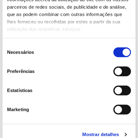
parceiros de redes sociais, de publicidade e de análise,
que as podem combinar com outras informações que
13.07.2026
lhes forneceu ou recolhidas por estes a partir da sua
Genoma do priolo e de outras espécies em risco:
utilização dos respetivos serviços.
conhecer para conservar
Seleção
Necessários
de
consentimento
02.07.2026
Preferências
Registar galhas de Trichi em acácia-das-espigas:
cidadãos chamados a ajudar
Estatísticas
Marketing
25.06.2026
Natureza e florestas procuram jovens voluntários
Mostrar detalhes