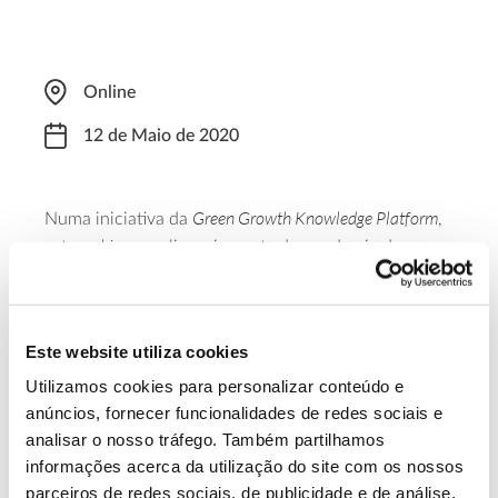
Online
12 de Maio de 2020
Green Growth Knowledge Platform
Numa iniciativa da
,
webinar
este
analisa o impacte da pandemia de
Green
Covid-19 nos diversos Pactos Ecológicos (
Deals
) debatidos e implementados em diversas
regiões do mundo, como o Pacto Ecológico da União
Este website utiliza cookies
Europeia.
Utilizamos cookies para personalizar conteúdo e
Saiba mais sobre o webinar
anúncios, fornecer funcionalidades de redes sociais e
analisar o nosso tráfego. Também partilhamos
informações acerca da utilização do site com os nossos
13.07.2026
parceiros de redes sociais, de publicidade e de análise,