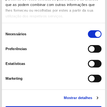
que as podem combinar com outras informações que
Genoma do priolo e de outras espécies em risco:
lhes forneceu ou recolhidas por estes a partir da sua
conhecer para conservar
utilização dos respetivos serviços.
Seleção
Necessários
de
02.07.2026
consentimento
Registar galhas de Trichi em acácia-das-espigas:
Preferências
cidadãos chamados a ajudar
Estatísticas
Marketing
25.06.2026
Natureza e florestas procuram jovens voluntários
no verão 2026
Mostrar detalhes