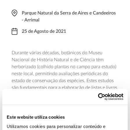
Parque Natural da Serra de Aires e Candeeiros
- Arrimal
25 de Agosto de 2021
Durante várias décadas, botânicos do Museu
Nacional de História Natural e de Ciência têm
herborizado (colhido plantas no campo para estudo)
neste local, permitindo avaliações periódicas do
estado de conservação das espécies. Estes estudos
são fundamentais para a elaboração de listas e livros
vermelhos. O Museu dá assim oportunidade do
acompanhamento dos seus profissionais e a
possibilidade de aprofundar o conhecimento sobre
diversos aspetos ecológicos, taxonómicos e de
Este website utiliza cookies
conservação, observando as espécies nos seus
Utilizamos cookies para personalizar conteúdo e
habitats
naturais. Com um custo de 10 euros, as