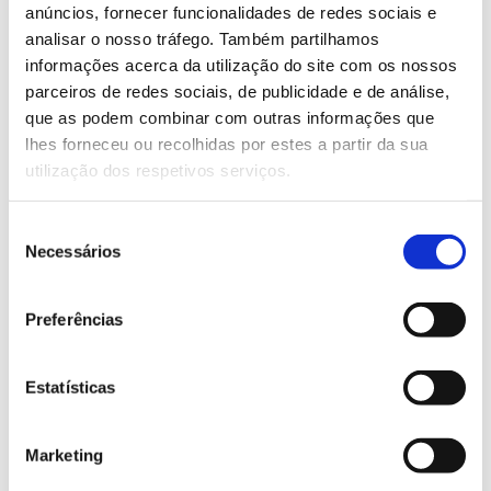
anúncios, fornecer funcionalidades de redes sociais e
inscrições devem ser realizadas através do
analisar o nosso tráfego. Também partilhamos
formulário
.
informações acerca da utilização do site com os nossos
parceiros de redes sociais, de publicidade e de análise,
Saiba mais sobre esta saída de campo
que as podem combinar com outras informações que
lhes forneceu ou recolhidas por estes a partir da sua
utilização dos respetivos serviços.
13.07.2026
Genoma do priolo e de outras espécies em risco:
Seleção
conhecer para conservar
Necessários
de
consentimento
Preferências
02.07.2026
Estatísticas
Registar galhas de Trichi em acácia-das-espigas:
cidadãos chamados a ajudar
Marketing