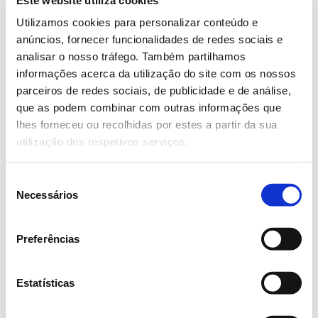
sob condições ambientais diferentes, de acordo com
cenários do IPCC – Painel Intergovernamental sobre
Utilizamos cookies para personalizar conteúdo e
Mudanças Climáticas.
anúncios, fornecer funcionalidades de redes sociais e
analisar o nosso tráfego. Também partilhamos
– Caracterizar a resposta funcional de plantas jovens
informações acerca da utilização do site com os nossos
e do nemátodo do pinheiro nos cenários
parceiros de redes sociais, de publicidade e de análise,
mencionados;
que as podem combinar com outras informações que
lhes forneceu ou recolhidas por estes a partir da sua
– Monitorizar populações de uma bactéria
utilização dos respetivos serviços.
mutualista durante a infeção do nemátodo;
– Investigar o potencial controlo baseado em vírus
Seleção
usando fagos contra bactérias associadas a este
Necessários
de
nemátodo.
consentimento
Preferências
Equipa
Estatísticas
Universidade Católica Portuguesa