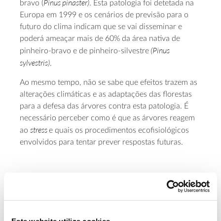
Pinus pinaster)
bravo (
. Esta patologia foi detetada na
Europa em 1999 e os cenários de previsão para o
futuro do clima indicam que se vai disseminar e
poderá ameaçar mais de 60% da área nativa de
(Pinus
pinheiro-bravo e de pinheiro-silvestre
sylvestris)
.
Ao mesmo tempo, não se sabe que efeitos trazem as
alterações climáticas e as adaptações das florestas
para a defesa das árvores contra esta patologia. É
necessário perceber como é que as árvores reagem
stress
ao
e quais os procedimentos ecofisiológicos
envolvidos para tentar prever respostas futuras.
Objetivos
– Avaliar a resposta fisiológica de dois genótipos de
Pinus pinaster
infetados por nemátodo do pinheiro
Este website utiliza cookies