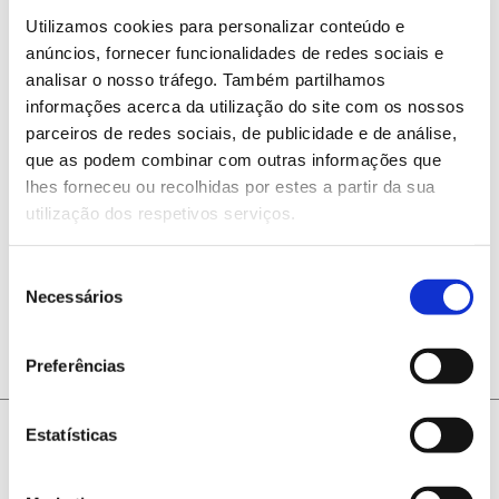
Utilizamos cookies para personalizar conteúdo e
com o CIBIO, da Universidade
anúncios, fornecer funcionalidades de redes sociais e
do Porto.
analisar o nosso tráfego. Também partilhamos
informações acerca da utilização do site com os nossos
parceiros de redes sociais, de publicidade e de análise,
que as podem combinar com outras informações que
lhes forneceu ou recolhidas por estes a partir da sua
utilização dos respetivos serviços.
ANTERIOR
PRÓXIMO
Seleção
Necessários
de
consentimento
Preferências
Estatísticas