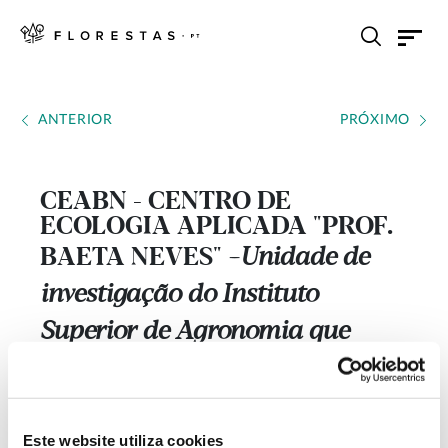
ANTERIOR
PRÓXIMO
CEABN - CENTRO DE
ECOLOGIA APLICADA "PROF.
BAETA NEVES"
Unidade de
---
investigação do Instituto
Superior de Agronomia que
integra o InBIO – Rede de
Investigação em Biodiversidade
e Biologia Evolutiva em parceria
Este website utiliza cookies