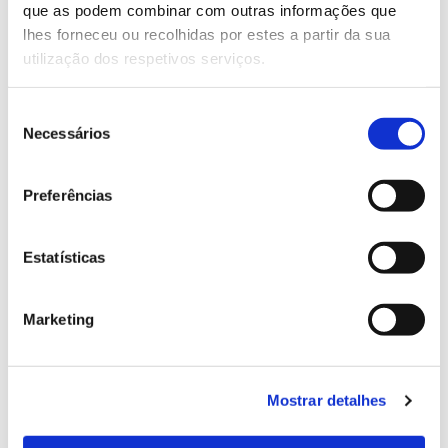
que as podem combinar com outras informações que
Observatório do Sobreiro e da Cortiça, APFC –
lhes forneceu ou recolhidas por estes a partir da sua
Associação de Produtores Florestais do Concelho de
utilização dos respetivos serviços.
Coruche e Limítrofes, CEF – Centro de Estudos
Florestais do Instituto Superior de Agronomia e
Seleção
INIAV – Instituto Nacional de Investigação Agrária e
Necessários
de
Veterinária.
consentimento
Preferências
Website oficial CEABN
Estatísticas
Concluído em 2020
Marketing
Mostrar detalhes
ANTERIOR
PRÓXIMO