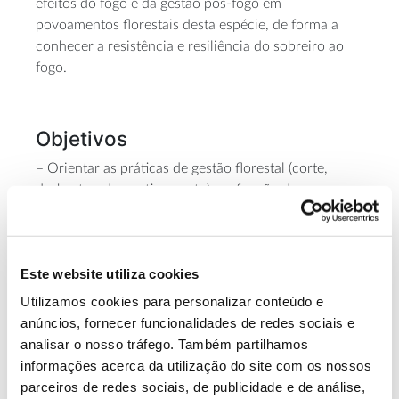
efeitos do fogo e da gestão pós-fogo em
povoamentos florestais desta espécie, de forma a
conhecer a resistência e resiliência do sobreiro ao
fogo.
Objetivos
– Orientar as práticas de gestão florestal (corte,
desbastes, descortiçamento) em função do sucesso
da recuperação pós-fogo.
– Perceber o impacte das pragas e doenças (plátipo,
xileboro, cobrilha, carvão do entrecasco) na
Este website utiliza cookies
recuperação pós-fogo.
Utilizamos cookies para personalizar conteúdo e
anúncios, fornecer funcionalidades de redes sociais e
Equipa
analisar o nosso tráfego. Também partilhamos
informações acerca da utilização do site com os nossos
CEABN – Centro de Ecologia Aplicada Prof. Baeta
parceiros de redes sociais, de publicidade e de análise,
Neves | Câmara Municipal de Coruche –