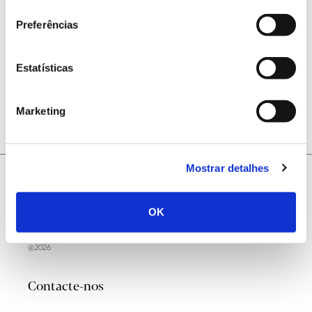
consentimento
Preferências
Estatísticas
ANTERIOR
PRÓXIMO
Marketing
Mostrar detalhes
OK
@2026
Contacte-nos