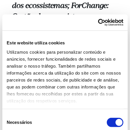
dos ecossistemas; ForChange:
Gestão dos ecossistemas
florestais num ambiente de
alterações globais; ForTec:
Este website utiliza cookies
Produtos florestais e
Utilizamos cookies para personalizar conteúdo e
biorrefinarias.
anúncios, fornecer funcionalidades de redes sociais e
analisar o nosso tráfego. Também partilhamos
informações acerca da utilização do site com os nossos
Organizado em quatro grupos de investigação:
parceiros de redes sociais, de publicidade e de análise,
ForEco: Ecologia florestal; ForBio: Gestão
que as podem combinar com outras informações que
sustentável dos recursos bióticos, qualidade e
lhes forneceu ou recolhidas por estes a partir da sua
serviços dos ecossistemas; ForChange: Gestão dos
utilização dos respetivos serviços.
ecossistemas florestais num ambiente de alterações
globais; ForTec: Produtos florestais e biorrefinarias.
Seleção
Necessários
de