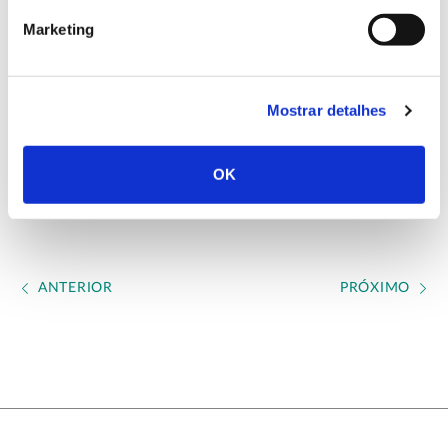
diferentes padrões de biodiversidade em sistemas
Marketing
agrícolas e florestais, segundo uma visão
socioecológica integrada que passa pela valorização
de recursos genéticos endógenos e do capital natural
dos ecossistemas para promover um agroambiente
Mostrar detalhes
mais sustentável e resiliente.
OK
ANTERIOR
PRÓXIMO