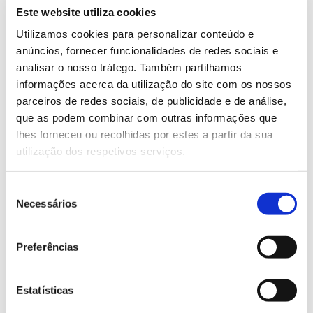
integrada que passa pela
Este website utiliza cookies
valorização de recursos
Utilizamos cookies para personalizar conteúdo e
anúncios, fornecer funcionalidades de redes sociais e
genéticos endógenos e do capital
analisar o nosso tráfego. Também partilhamos
informações acerca da utilização do site com os nossos
natural dos ecossistemas para
parceiros de redes sociais, de publicidade e de análise,
promover um agroambiente
que as podem combinar com outras informações que
lhes forneceu ou recolhidas por estes a partir da sua
mais sustentável e resiliente.
utilização dos respetivos serviços.
Nesta unidade I&D alojada no Departamento de
Seleção
Ciências da Vida da Universidade de Coimbra
Necessários
de
salientam-se linhas de investigação como
consentimento
Ecossistemas Terrestres e Alterações Globais,
Preferências
Biodiversidade, Conservação e Serviços dos
Ecossistemas, Ecologia de Solos e Águas Doces e
Ecologia Florestal
. O âmbito de investigação engloba
Estatísticas
o conhecimento e compreensão crítica dos