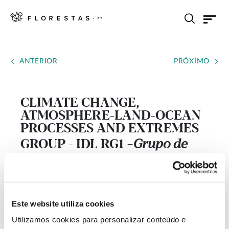
ANTERIOR
PRÓXIMO
CLIMATE CHANGE,
ATMOSPHERE-LAND-OCEAN
PROCESSES AND EXTREMES
GROUP - IDL RG1
Grupo de
---
investigação do Instituto Dom
Luiz – Faculdade de Ciências da
Universidade de Lisboa
Este website utiliza cookies
Utilizamos cookies para personalizar conteúdo e