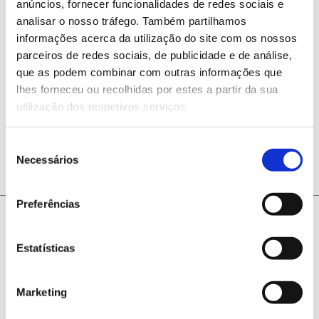
anúncios, fornecer funcionalidades de redes sociais e
IDL Group
analisar o nosso tráfego. Também partilhamos
informações acerca da utilização do site com os nossos
parceiros de redes sociais, de publicidade e de análise,
que as podem combinar com outras informações que
lhes forneceu ou recolhidas por estes a partir da sua
utilização dos respetivos serviços.
ANTERIOR
PRÓXIMO
Seleção
Necessários
de
consentimento
Preferências
Estatísticas
Marketing
@2026