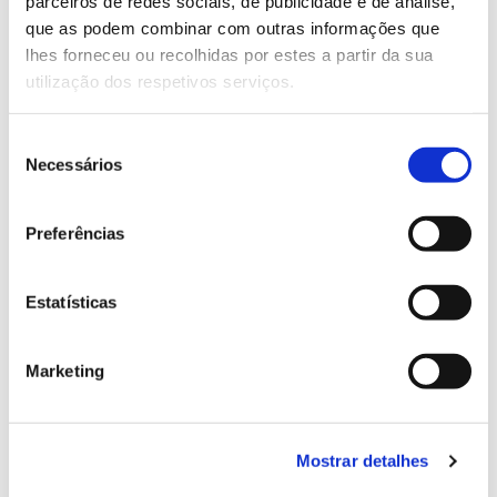
parceiros de redes sociais, de publicidade e de análise,
que as podem combinar com outras informações que
Equipa
lhes forneceu ou recolhidas por estes a partir da sua
CIBIO
– Universidade do Porto, CEABN Centro de
utilização dos respetivos serviços.
Scotland’s Rural
Ecologia Aplicada Baeta Neves,
College
Thünen Institut / Johann Heinrich von Thünen
e
Seleção
Institut
Federal Research Institute for Rural Areas, Forestry
,
Necessários
de
and Fisheries – Institute of Biodiversity
consentimento
Preferências
Mais informação sobre o projeto FARYSD
Estatísticas
Concluído em 2020
Marketing
Mostrar detalhes