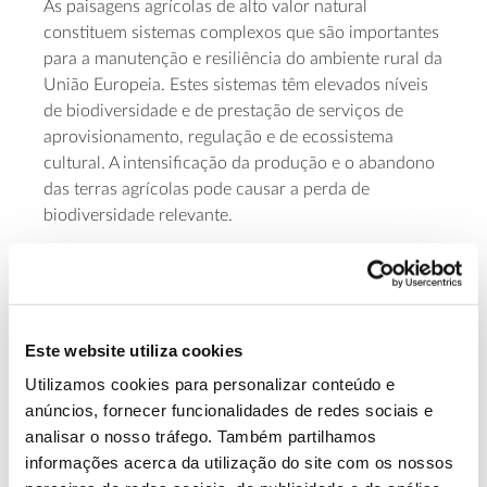
As paisagens agrícolas de alto valor natural
constituem sistemas complexos que são importantes
para a manutenção e resiliência do ambiente rural da
União Europeia. Estes sistemas têm elevados níveis
de biodiversidade e de prestação de serviços de
aprovisionamento, regulação e de ecossistema
cultural. A intensificação da produção e o abandono
das terras agrícolas pode causar a perda de
biodiversidade relevante.
Objetivos
Analisar os impactes das práticas agrícolas nos níveis
Este website utiliza cookies
de biodiversidade (riqueza específica, abundância) e
Utilizamos cookies para personalizar conteúdo e
na provisão de serviços de ecossistemas (produção,
anúncios, fornecer funcionalidades de redes sociais e
regulação, culturais e suporte) reportados em
analisar o nosso tráfego. Também partilhamos
paisagens agrícolas de elevado valor.
informações acerca da utilização do site com os nossos