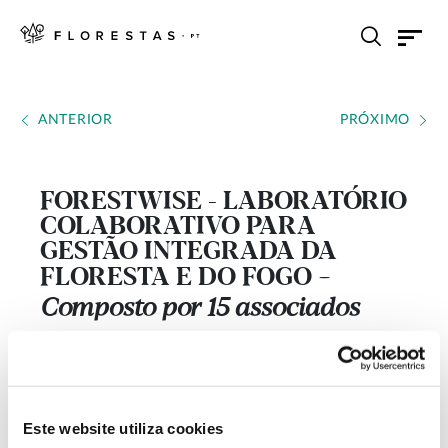
ANTERIOR
PRÓXIMO
FORESTWISE - LABORATÓRIO
COLABORATIVO PARA
GESTÃO INTEGRADA DA
FLORESTA E DO FOGO
---
Composto por 15 associados
empresariais, da academia e
organismos públicos, tem como
objectivo desenvolver atividades
Este website utiliza cookies