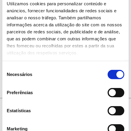
de investigação, inovação e
Utilizamos cookies para personalizar conteúdo e
anúncios, fornecer funcionalidades de redes sociais e
transferência de conhecimento.
analisar o nosso tráfego. Também partilhamos
informações acerca da utilização do site com os nossos
parceiros de redes sociais, de publicidade e de análise,
que as podem combinar com outras informações que
lhes forneceu ou recolhidas por estes a partir da sua
utilização dos respetivos serviços.
ANTERIOR
PRÓXIMO
Seleção
Necessários
de
consentimento
Preferências
Estatísticas
Marketing