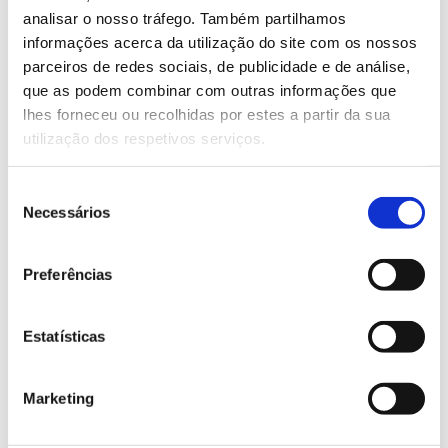
analisar o nosso tráfego. Também partilhamos
meio ambiente, fomentando o conhecimento sobre a
informações acerca da utilização do site com os nossos
conservação ambiental e biodiversidade.
parceiros de redes sociais, de publicidade e de análise,
– Criar um repositório online para divulgar os jogos
que as podem combinar com outras informações que
desenvolvidos e publicações científicas.
lhes forneceu ou recolhidas por estes a partir da sua
– Organizar um seminário final para divulgar os
utilização dos respetivos serviços.
resultados obtidos, envolvendo escolas e
universidades.
Seleção
Necessários
de
Equipa
consentimento
Preferências
Unidade de Investigação DigiMediada Universidade
de Aveiro, Associação Bioliving.
Estatísticas
Mais informação sobre o projeto Gamers4Nature
Marketing
Concluído em 2021