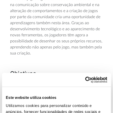
na comunicação sobre conservação ambiental e na
alteração de comportamentos e a criação de jogos
por parte da comunidade cria uma oportunidade de
aprendizagens também nesta área. Graças ao
desenvolvimento tecnológico e ao aparecimento de
novas ferramentas, os jogadores têm agora a
possibilidade de desenhar os seus próprios recursos,
aprendendo não apenas pelo jogo, mas também pela
sua criação.
Objetivos
– Elaborar e implementar estratégias capazes de
incentivar a participação ativa de públicos jovens
(estudantes do ensino secundário e ensino superior)
Este website utiliza cookies
na criação de jogos para dispositivos móveis, como
Utilizamos cookies para personalizar conteúdo e
forma de promover uma mudança de
anúncios, fornecer funcionalidades de redes sociais e
comportamento e consciencialização em relação ao