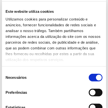
contribuindo para:
Este website utiliza cookies
– Promover a partilha de conhecimento e a
Utilizamos cookies para personalizar conteúdo e
colaboração para fomentar a inovação.
anúncios, fornecer funcionalidades de redes sociais e
– Divulgar boas práticas e desenvolver modelos de
analisar o nosso tráfego. Também partilhamos
negócio e cadeias de valor inovadoras.
informações acerca da utilização do site com os nossos
parceiros de redes sociais, de publicidade e de análise,
– Reforçar os conhecimentos especializados nas
que as podem combinar com outras informações que
regiões rurais e a transferência de conhecimento
lhes forneceu ou recolhidas por estes a partir da sua
European
entre outros atores, redes e entidades (e.g.
utilização dos respetivos serviços.
Innovation Partnership
Agricultural Knowledge and
(EIP),
Innovation Systems
(AKIS), serviços de extensão,
Seleção
ONG’S) para potenciar o desenvolvimento de
Necessários
de
estratégias económicas e políticas inclusivas.
consentimento
Preferências
Equipa
European
Estatísticas
Consórcio internacional liderado pelo EFI –