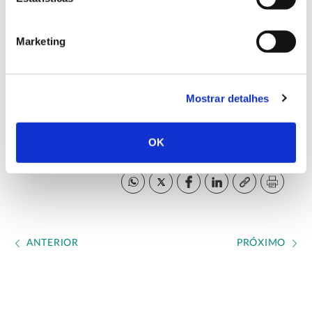
Forest Institute
e representado em Portugal pelo ISA –
Instituto Superior de Agronomia e a UNAC – União
Marketing
da Floresta Mediterrânica.
Mostrar detalhes
Website oficial INCREdible
OK
Concluído em 2020
ANTERIOR
PRÓXIMO