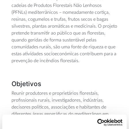
cadeias de Produtos Florestais Não Lenhosos
(PFNLs) mediterrânicos – nomeadamente cortiça,
resinas, cogumelos e trufas, frutos secos e bagas
silvestres, plantas aromáticas e medicinais. O projeto
pretende transmitir ao público que as florestas,
quando geridas de forma sustentável pelas
comunidades rurais, são uma fonte de riqueza e que
estas atividades socioeconómicas contribuem para a
prevenção de incêndios florestais.
Objetivos
Reunir produtores e proprietários florestais,
profissionais rurais, investigadores, indústrias,
decisores políticos, associações e habitantes de
diferentes áreas geográficas do mediterrâneo em
torno do conhecimento científico e prático, em toda
a cadeia de valor dos PFNLs mediterrânicos,