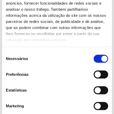
anúncios, fornecer funcionalidades de redes sociais e
e planos de negócio para a sua exploração industrial.
analisar o nosso tráfego. Também partilhamos
– Disseminar informação e partilhar as soluções
informações acerca da utilização do site com os nossos
tecnológicas com entidades e organizações que as
parceiros de redes sociais, de publicidade e de análise,
consigam replicar.
que as podem combinar com outras informações que
lhes forneceu ou recolhidas por estes a partir da sua
utilização dos respetivos serviços.
Equipa
Eco al cuadrado
Eurovia Management España
Seleção
,
,
Necessários
de
Asociación Desarrollo Rural Alcarria Sur
Neoliquid
,
consentimento
Advanced Biofuels And Biochemicals
, Associação do
Douro Histórico, Dueceira – Associação de
Preferências
Instituto Nacional
Desenvolvimento do Ceira e Dueça,
de Investigación y Tecnología Agraria y Alimentaria
.
Estatísticas
Website oficial LIGNOBIOLIFE
Marketing