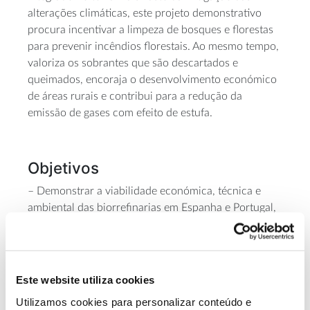
alterações climáticas, este projeto demonstrativo
procura incentivar a limpeza de bosques e florestas
para prevenir incêndios florestais. Ao mesmo tempo,
valoriza os sobrantes que são descartados e
queimados, encoraja o desenvolvimento económico
de áreas rurais e contribui para a redução da
emissão de gases com efeito de estufa.
Objetivos
– Demonstrar a viabilidade económica, técnica e
ambiental das biorrefinarias em Espanha e Portugal,
para gerar bioprodutos com elevado valor
biochar
acrescentado, tais como
/biocarvão,
bioasfalto e vinagre de madeira a partir de resíduos
lenho celulósicos.
Este website utiliza cookies
Utilizamos cookies para personalizar conteúdo e
– Realizar estudos de mercado para cada bioproduto