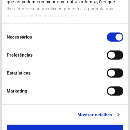
que as podem combinar com outras informações que
Integra oito linhas temáticas e
lhes forneceu ou recolhidas por estes a partir da sua
vários laboratórios, incluindo:
utilização dos respetivos serviços.
– Laboratório de Física dos
Seleção
Solos;
Necessários
de
consentimento
– Laboratório de Microbiologia
Preferências
do Solo.
Estatísticas
26.10.2021
Marketing
Mostrar detalhes
ANTERIOR
PRÓXIMO