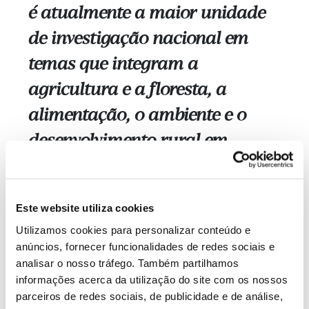
é atualmente a maior unidade
de investigação nacional em
temas que integram a
agricultura e a floresta, a
alimentação, o ambiente e o
desenvolvimento rural em
ambiente mediterrânico. Tem
como principal missão a
Este website utiliza cookies
promoção da sustentabilidade
Utilizamos cookies para personalizar conteúdo e
dos ecossistemas e da
anúncios, fornecer funcionalidades de redes sociais e
analisar o nosso tráfego. Também partilhamos
segurança alimentar, para a
informações acerca da utilização do site com os nossos
coesão territorial e o bem-estar.
parceiros de redes sociais, de publicidade e de análise,