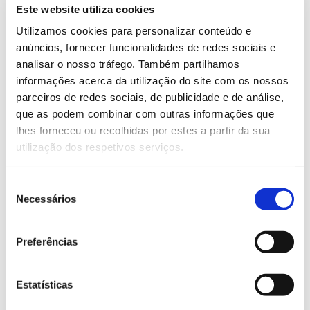
Este website utiliza cookies
– Estabelecer recomendações de fertilização para a
instalação de povoamentos de sobreiro, para
Utilizamos cookies para personalizar conteúdo e
povoamentos pré-descortiçados e recomendações
anúncios, fornecer funcionalidades de redes sociais e
preliminares para o novénio seguinte, com base nos
analisar o nosso tráfego. Também partilhamos
resultados das análises de terra e foliares;
informações acerca da utilização do site com os nossos
– Estabelecer valores de referência para
parceiros de redes sociais, de publicidade e de análise,
interpretação dos resultados da análise foliar em
que as podem combinar com outras informações que
sobreiros adultos;
lhes forneceu ou recolhidas por estes a partir da sua
– Apurar as vantagens económicas, para os
utilização dos respetivos serviços.
produtores de cortiça, da aplicação de fertilizantes
no montado de sobro.
Seleção
Necessários
de
Equipa
consentimento
INIAV-Instituto Nacional de Investigação Agrária e
Preferências
Veterinária, I.P., ISA-Instituto Superior de Agronomia,
UNAC-União da Floresta Mediterrânica, CL-
Companhia das Lezírias S.A., Equipar Viveiros
Estatísticas
Florestais Lda, Pedro Sacadura Teixeira Cabral