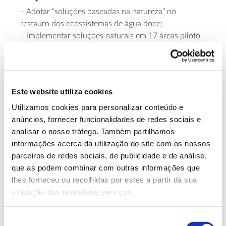
– Adotar “soluções baseadas na natureza” no
restauro dos ecossistemas de água doce;
– Implementar soluções naturais em 17 áreas piloto
localizadas por toda a Europa, criando “pegadas
azuis” para o sucesso do restauro dos sistemas de
água doce. Em Portugal, o estudo foca uma área do
Aproveitamento Hidroagrícola do Vale do Sorraia e
Este website utiliza cookies
do Município de Ponte de Lima (Lima);
Utilizamos cookies para personalizar conteúdo e
– Produzir ferramentas online para apoiar diferentes
anúncios, fornecer funcionalidades de redes sociais e
agentes – gestores ambientais, investigadores,
analisar o nosso tráfego. Também partilhamos
decisores – na concretização dos projetos de
informações acerca da utilização do site com os nossos
restauro dos sistemas de água doce;
parceiros de redes sociais, de publicidade e de análise,
markeplace
– Estabelecer um mercado online “
”, capaz
que as podem combinar com outras informações que
de ligar profissionais do restauro, aprovisionamento
lhes forneceu ou recolhidas por estes a partir da sua
dos serviços de restauro e financiadores;
utilização dos respetivos serviços.
– Criar uma Academia MERLIN para disponibilizar
formação e conhecimento científico de ponta sobre
a recuperação de ecossistemas de água doce na
Seleção