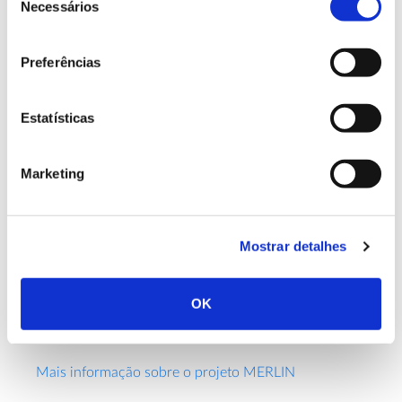
Necessários
Europa.
de
consentimento
Preferências
Equipa
Envolve 44 parceiros europeus, incluindo
Estatísticas
Universidades, Centros de Investigação,
Organizações de conservação da Natureza e
stakeholders
Marketing
de várias empresas, governo e
municípios. Portugal está representado pelo ISA –
Instituto Superior de Agronomia, EDIA – Empresa de
Desenvolvimento e Infraestruturas do Alqueva e
Mostrar detalhes
DGADR – Direção-Geral de Agricultura e
Desenvolvimento Rural e Município de Ponte de
Lima.os.
OK
Mais informação sobre o projeto MERLIN