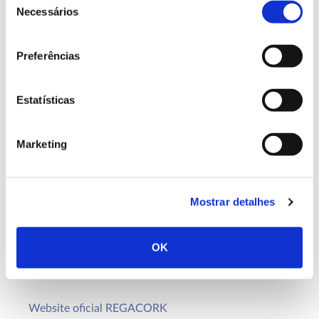
científico para a instalação de novos povoamentos
Necessários
de
de sobreiros, com recurso à fertirrega.
consentimento
Preferências
Equipa
Estatísticas
Coordenado pela Universidade de Évora, tem como
parceiros companhias e sociedades agrícolas,
herdades produtoras de cortiça, o INIAV – Instituto
Marketing
Nacional de Investigação Agrária e Veterinária, o
ICNF – Instituto da Conservação da Natureza e das
Florestas, a UNAC – União da Floresta
Mostrar detalhes
Mediterrânica e a UCP – Universidade Católica
Portuguesa.
OK
Mais informação disponível em
Rede Rural.
Website oficial REGACORK