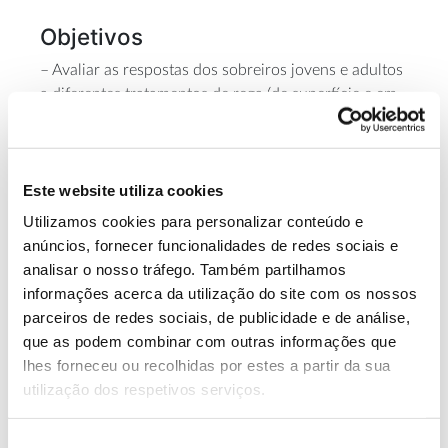
Objetivos
– Avaliar as respostas dos sobreiros jovens e adultos
a diferentes tratamentos de rega (de superfície e em
profundidade), com base na medição das suas taxas
de crescimento, produção (calibre) e qualidade da
cortiça produzida;
Este website utiliza cookies
– Conhecer a possibilidade de antecipar a produção
Utilizamos cookies para personalizar conteúdo e
de cortiça em novas plantações de sobreiros com
anúncios, fornecer funcionalidades de redes sociais e
fertirrega (técnica de adubação que aproveita a água
analisar o nosso tráfego. Também partilhamos
da rega para levar nutrientes ao solo cultivado);
informações acerca da utilização do site com os nossos
– Avaliar o efeito da fertirrega na formação,
parceiros de redes sociais, de publicidade e de análise,
produção e qualidade da cortiça, utilizando para o
que as podem combinar com outras informações que
efeito plantações já existentes com sobreiros adultos
lhes forneceu ou recolhidas por estes a partir da sua
ou em situação de pré desbóia (nome dado ao
utilização dos respetivos serviços.
primeiro descortiçamento);
– Partilhar e transferir conhecimento técnico-
Seleção