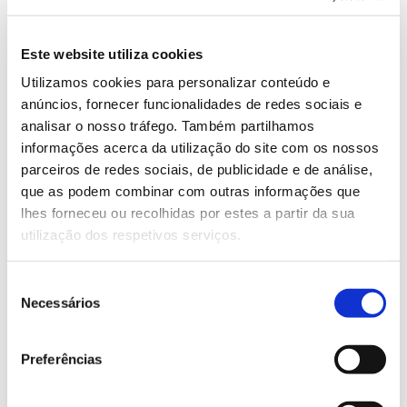
europeia:
Este website utiliza cookies
– Satisfazer a procura de resinas naturais da
indústria do sudoeste europeu;
Utilizamos cookies para personalizar conteúdo e
anúncios, fornecer funcionalidades de redes sociais e
– Gerar emprego estável e de qualidade nas zonas
analisar o nosso tráfego. Também partilhamos
rurais da região sudoeste da Europa;
informações acerca da utilização do site com os nossos
parceiros de redes sociais, de publicidade e de análise,
– Valorizar comercial e tecnologicamente a resina
que as podem combinar com outras informações que
natural produzida nas florestas do sudoeste europeu
lhes forneceu ou recolhidas por estes a partir da sua
como recurso sustentável social, económica e
utilização dos respetivos serviços.
ambientalmente.
Seleção
Necessários
Equipa
de
consentimento
Liderada pelo CESEFOR, Espanha, é executado por
Preferências
oito instituições beneficiárias, entre os quais o INIAV
– Instituto Nacional de Investigação Agrária e
Veterinária, Município de Penela e Município de