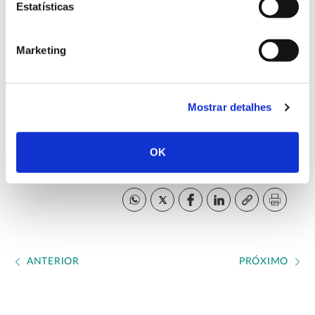
Estatísticas
Proença-a-Nova de Portugal e conta ainda com a
participação de mais de vinte entidades associadas,
públicas e privadas de Espanha, França, Portugal,
Marketing
Grécia, Itália e Tunísia.
Mostrar detalhes
Website oficial SUSTFOREST PLUS
OK
Concluído em 2021
ANTERIOR
PRÓXIMO