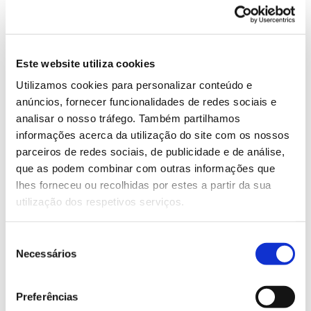
desempenha a função de
Laboratório Nacional de
Referência na área da sanidade
Este website utiliza cookies
vegetal, participa em planos
Utilizamos cookies para personalizar conteúdo e
anúncios, fornecer funcionalidades de redes sociais e
oficiais de controlo e promove
analisar o nosso tráfego. Também partilhamos
atividades de investigação,
informações acerca da utilização do site com os nossos
parceiros de redes sociais, de publicidade e de análise,
desenvolvimento,
que as podem combinar com outras informações que
experimentação e inovação.
lhes forneceu ou recolhidas por estes a partir da sua
utilização dos respetivos serviços.
Seleção
Necessários
de
consentimento
Preferências
ANTERIOR
PRÓXIMO