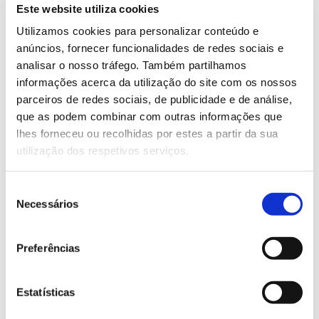
Este website utiliza cookies
Utilizamos cookies para personalizar conteúdo e
Objetivos
anúncios, fornecer funcionalidades de redes sociais e
analisar o nosso tráfego. Também partilhamos
– Avaliar o potencial das florestas de produção de
informações acerca da utilização do site com os nossos
eucalipto como ferramentas complementares de
parceiros de redes sociais, de publicidade e de análise,
conservação;
que as podem combinar com outras informações que
– Aferir o papel dos mamíferos na manutenção de
lhes forneceu ou recolhidas por estes a partir da sua
florestas de produção de eucalipto sustentáveis,
utilização dos respetivos serviços.
certificadas e funcionais.
Seleção
Necessários
Equipa
de
consentimento
CESAM – Centro de Estudos do Ambiente e do Mar,
Preferências
INIAV – Instituto Nacional de Investigação Agrária e
Veterinária, Ce3C – Centro de Ecologia, Evolução e
Alterações Ambientais , CENA – Centro de Energia
Estatísticas
Nuclear na Agricultura da Universidade de São Paulo
e Universidade de Melbourne.