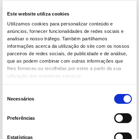
interessada na área da silvicultura, dos
investigadores aos responsáveis pela formulação de
Este website utiliza cookies
políticas florestais, dando-lhes acesso aos avanços e
conhecimentos na área do planeamento e gestão
Utilizamos cookies para personalizar conteúdo e
florestal, bem como conhecimento sobre novas
anúncios, fornecer funcionalidades de redes sociais e
técnicas e ferramentas de gestão florestal.
analisar o nosso tráfego. Também partilhamos
informações acerca da utilização do site com os nossos
Vários projetos portugueses integram a plataforma.
parceiros de redes sociais, de publicidade e de análise,
que as podem combinar com outras informações que
Saiba mais aqui
ou explore os recursos da
lhes forneceu ou recolhidas por estes a partir da sua
plataforma em
utilização dos respetivos serviços.
https://www.forestinnovationhubs.rosewood-
network.eu/
Seleção
Necessários
de
consentimento
Preferências
Estatísticas