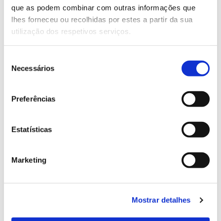
que as podem combinar com outras informações que
lhes forneceu ou recolhidas por estes a partir da sua
utilização dos respetivos serviços.
Seleção
Necessários
de
consentimento
ENERGIA
Preferências
Energia renovável: biomassa
assegurou mais de 40% da
Estatísticas
produção
Marketing
Os ecossistemas rurais são a principal fonte de
biomassa usada na produção de energia renovável
em Portugal. O aproveitamento da biomassa residual
Mostrar detalhes
diminui a dependência nacional de combustíveis
fósseis e, em simultâneo, pode incentivar a gestão