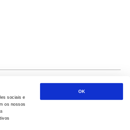
OK
Siga-nos
des sociais e
com os nossos
as
tivos