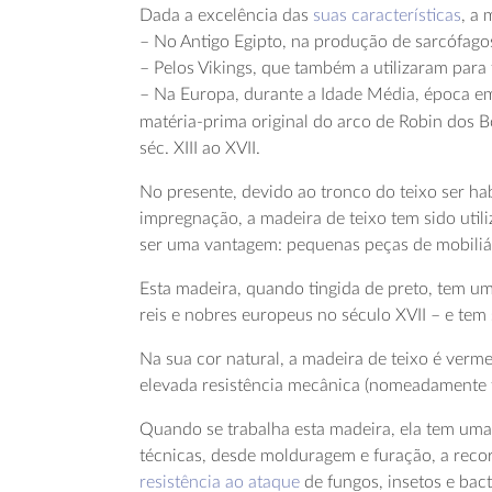
Dada a excelência das
suas características
, a 
– No Antigo Egipto, na produção de sarcófagos
– Pelos Vikings, que também a utilizaram para
– Na Europa, durante a Idade Média, época e
matéria-prima original do arco de Robin dos Bo
séc. XIII ao XVII.
No presente, devido ao tronco do teixo ser h
impregnação, a madeira de teixo tem sido util
ser uma vantagem: pequenas peças de mobiliári
Esta madeira, quando tingida de preto, tem u
reis e nobres europeus no século XVII – e tem
Na sua cor natural, a madeira de teixo é verm
elevada resistência mecânica (nomeadamente fl
Quando se trabalha esta madeira, ela tem uma s
técnicas, desde molduragem e furação, a reco
resistência ao ataque
de fungos, insetos e bact