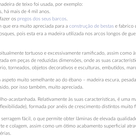
madeira de teixo foi usada, por exemplo:
, há mais de 4 mil anos.
 fazer os
pregos dos seus barcos
.
m que era muito apreciada para a
construção de bestas
e fabrico 
sques, pois esta era a madeira utilizada nos arcos longos de guer
abitualmente tortuoso e excessivamente ramificado, assim como à
izada em peças de reduzidas dimensões, onde as suas característi
o, torneados, objetos decorativos e esculturas, embutidos, mar
m aspeto muito semelhante ao do ébano – madeira escura, pesada
 sido, por isso também, muito apreciada.
elho-acastanhada. Relativamente às suas características, é uma m
exibilidade), formada por anéis de crescimento distintos muito f
erragem fácil, o que permite obter lâminas de elevada qualidade e
rte e colagem, assim como um ótimo acabamento superficial atrav
érias.