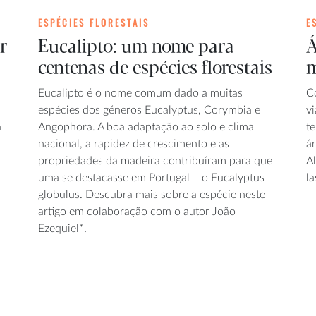
ESPÉCIES FLORESTAIS
E
r
Eucalipto: um nome para
Á
centenas de espécies florestais
m
Eucalipto é o nome comum dado a muitas
C
espécies dos géneros Eucalyptus, Corymbia e
v
a
Angophora. A boa adaptação ao solo e clima
te
nacional, a rapidez de crescimento e as
ár
propriedades da madeira contribuíram para que
A
uma se destacasse em Portugal – o Eucalyptus
la
globulus. Descubra mais sobre a espécie neste
artigo em colaboração com o autor João
Ezequiel*.