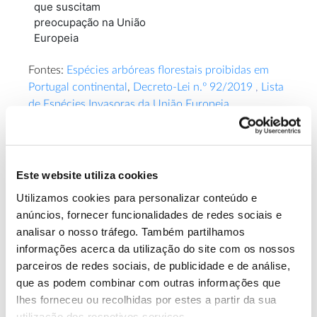
que suscitam
preocupação na União
Europeia
Fontes:
Espécies arbóreas florestais proibidas em
Portugal continental
,
Decreto-Lei n.º 92/2019
,
Lista
de Espécies Invasoras da União Europeia
Conteúdo atualizado a 5 de junho de 2023
Este website utiliza cookies
Utilizamos cookies para personalizar conteúdo e
anúncios, fornecer funcionalidades de redes sociais e
analisar o nosso tráfego. Também partilhamos
informações acerca da utilização do site com os nossos
ANTERIOR
PRÓXIMO
parceiros de redes sociais, de publicidade e de análise,
que as podem combinar com outras informações que
lhes forneceu ou recolhidas por estes a partir da sua
utilização dos respetivos serviços.