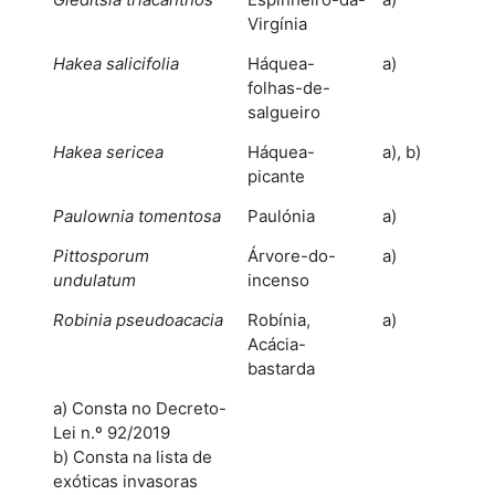
Virgínia
Hakea salicifolia
Háquea-
a)
folhas-de-
salgueiro
Hakea sericea
Háquea-
a), b)
picante
Paulownia tomentosa
Paulónia
a)
Pittosporum
Árvore-do-
a)
undulatum
incenso
Robinia pseudoacacia
Robínia,
a)
Acácia-
bastarda
a) Consta no Decreto-
Lei n.º 92/2019
b) Consta na lista de
exóticas invasoras