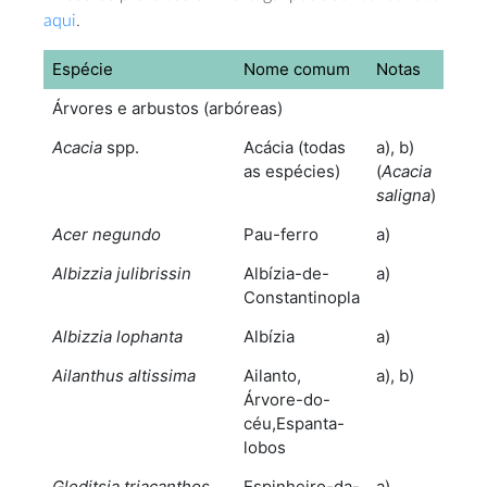
aqui
.
Espécie
Nome comum
Notas
Árvores e arbustos (arbóreas)
Acacia
spp.
Acácia (todas
a), b)
as espécies)
(
Acacia
saligna
)
Acer negundo
Pau-ferro
a)
Albizzia julibrissin
Albízia-de-
a)
Constantinopla
Albizzia lophanta
Albízia
a)
Ailanthus altissima
Ailanto,
a), b)
Árvore-do-
céu,Espanta-
lobos
Gleditsia triacanthos
Espinheiro-da-
a)