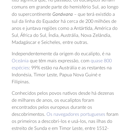
Isto significa que, no passado, os eucaliptos seriam
comuns em grande parte do hemisfério Sul, ao longo
Gondwana
do supercontinente
– que terá existido a
sul da linha do Equador há cerca de 200 milhões de
anos e juntava regiões como a Antártida, América do
Sul, África do Sul, Índia, Austrália, Nova Zelândia,
Madagáscar e Seicheles, entre outras.
Independentemente da origem do eucalipto, é na
Oceânia
que têm mais expressão, com
quase 800
espécies
: 99% estão na Austrália e as restantes na
Indonésia, Timor Leste, Papua Nova Guiné e
Filipinas.
Conhecidos pelos povos nativos desde há dezenas
de milhares de anos, os eucaliptos foram
encontrados pelos europeus durante os
descobrimentos.
Os navegadores portugueses
foram
os primeiros a descobri-los e usá-los, nas ilhas do
estreito de Sunda e em Timor Leste, entre 1512-