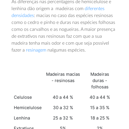
As diferenças nas percentagens de hemicelulose e
lenhina dão origem a madeiras com
diferentes
densidades
: macias no caso das espécies resinosas
como o cedro e pinho e duras nas espécies folhosas
como os carvalhos e as nogueiras. A maior presença
de extrativos nas resinosas faz com que a sua
madeira tenha mais odor e com que seja possível
fazer a
resinagem
nalgumas espécies.
Madeiras macias
Madeiras
- resinosas
duras -
folhosas
Celulose
40 a 44 %
40 a 44 %
Hemicelulose
30 a 32 %
15 a 35 %
Lenhina
25 a 32 %
18 a 25 %
Extrativos
5%
2%