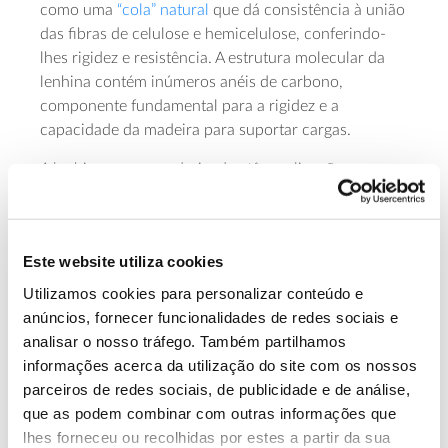
como uma
“cola” natural
que dá consistência à união
das fibras de celulose e hemicelulose, conferindo-
lhes rigidez e resistência. A estrutura molecular da
lenhina contém inúmeros anéis de carbono,
componente fundamental para a rigidez e a
capacidade da madeira para suportar cargas.
A lenhina e os seus derivados têm aplicações
crescentes, sendo utilizados, por exemplo, como
plastificantes do betão ou na
produção de adesivos e
resinas
.
Este website utiliza cookies
Utilizamos cookies para personalizar conteúdo e
Outras substâncias minoritárias
anúncios, fornecer funcionalidades de redes sociais e
analisar o nosso tráfego. Também partilhamos
na composição da madeira
informações acerca da utilização do site com os nossos
parceiros de redes sociais, de publicidade e de análise,
que as podem combinar com outras informações que
Uma pequena percentagem da composição madeira
lhes forneceu ou recolhidas por estes a partir da sua
(até cerca de 5% a 6% da sua massa) inclui inúmeras