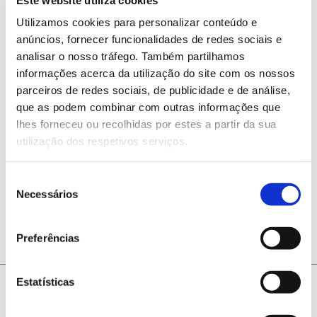
Utilizamos cookies para personalizar conteúdo e
anúncios, fornecer funcionalidades de redes sociais e
Qual a idade das florestas em
analisar o nosso tráfego. Também partilhamos
informações acerca da utilização do site com os nossos
Portugal e na Europa? E a
parceiros de redes sociais, de publicidade e de análise,
sua saúde?
que as podem combinar com outras informações que
lhes forneceu ou recolhidas por estes a partir da sua
utilização dos respetivos serviços.
Em Portugal, a idade das florestas situa-se, na
maioria dos casos, entre os 20 e os 80 anos, uma
tendência em linha com a Europa. Em termos de
Seleção
saúde, as principais fontes de danos nas florestas
Necessários
de
são insetos e doenças.
consentimento
Preferências
Estatísticas