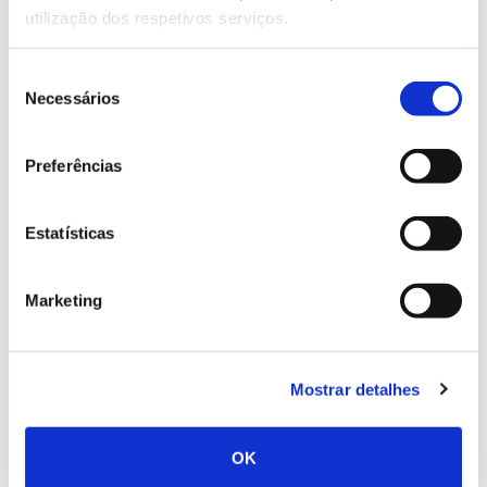
utilização dos respetivos serviços.
países), enquanto os fogos florestais danificaram
0,1% (dados de 31 países). Existem ainda dados
causados por tempestades, vento e neve, que
Seleção
afetaram 1,1% da área florestal (dados de 25 países),
Necessários
de
assim como danos resultantes de operações
consentimento
florestais (0,2%).
Preferências
Joint pan-European dataset
Uma análise aos dados do
mostra que, desde 1990, a área florestal com danos
Estatísticas
tem vindo a aumentar, tendo atingido um valor de
quase 10 milhões de hectares em 2005.
Marketing
As pragas e doenças foram a principal causa de
danos até 2005, ano em que os danos resultantes de
tempestades, vento e neve começaram a representar
Mostrar detalhes
cerca de 30% dos danos florestais.
Artigo de setembro de 2019, atualizado em maio de 2022
OK