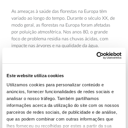
As ameaças à saúde das florestas na Europa têm
variado ao longo do tempo. Durante o século XX, de
modo geral, as florestas na Europa foram afetadas
por poluição atmosférica. Nos anos 80, o grande
foco de problema residia nas chuvas ácidas, com
impacte nas árvores e na qualidade da água.
Atualmente, as principais ameaças à saúde e
produtividade das florestas têm sido pragas e
doenças e danos resultantes de tempestades, vento e
neve.
Este website utiliza cookies
Utilizamos cookies para personalizar conteúdo e
A República da Moldávia foi o país mais afetado por
anúncios, fornecer funcionalidades de redes sociais e
pragas e doenças (19,5% da área florestal), seguindo-
analisar o nosso tráfego. Também partilhamos
se Liechtenstein (15,8%) e Portugal (13,2%). No total
informações acerca da utilização do site com os nossos
europeu (dados de 29 países), cerca de 1% da área
parceiros de redes sociais, de publicidade e de análise,
florestal está afetada por pragas e doenças. A vida
que as podem combinar com outras informações que
selvagem e o pastoreio provocaram danos em cerca
lhes forneceu ou recolhidas por estes a partir da sua
de 1% da área florestal da Europa (dados de 19