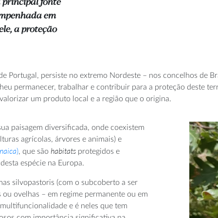
 principal fonte
 empenhada em
ele, a proteção
e Portugal, persiste no extremo Nordeste – nos concelhos de Bra
 permanecer, trabalhar e contribuir para a proteção deste territ
valorizar um produto local e a região que o origina.
sua paisagem diversificada, onde coexistem
lturas agrícolas, árvores e animais) e
naica
habitats
)
, que são
protegidos e
desta espécie na Europa.
mas silvopastoris (com o subcoberto a ser
s ou ovelhas – em regime permanente ou em
multifuncionalidade e é neles que tem
osos com importância significativa na