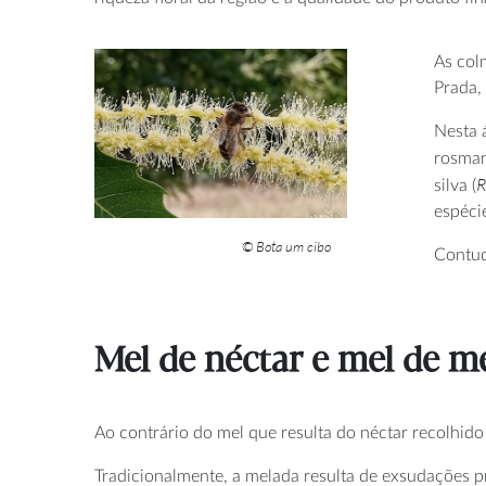
As col
Prada,
Nesta 
rosman
R
silva (
espécie
© Bota um cibo
Contud
Mel de néctar e mel
de
me
Ao contrário do mel que resulta do néctar recolhido 
Tradicionalmente, a melada resulta de exsudações p