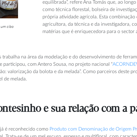
equilibrada”, refere Ana Tomás que, ao long
como técnica florestal, bolseira de investi
própria atividade agrícola. Esta combinação 
agricultora, da técnica e da investigadora, 
 um cibo
matérias que é enriquecedora para o sector a
 trabalha na área da modelação e do desenvolvimento de ferrame
ue participou, com Antero Sousa, no projeto nacional “
ACORND
ão: valorização da bolota e da melada”. Como parceiros deste p
l de melada.
ontesinho e sua relação com a 
 já é reconhecido como
Produto com Denominação de Origem Pr
nal. Trata-se de um mel escuro, espesso e multifloral, com caract