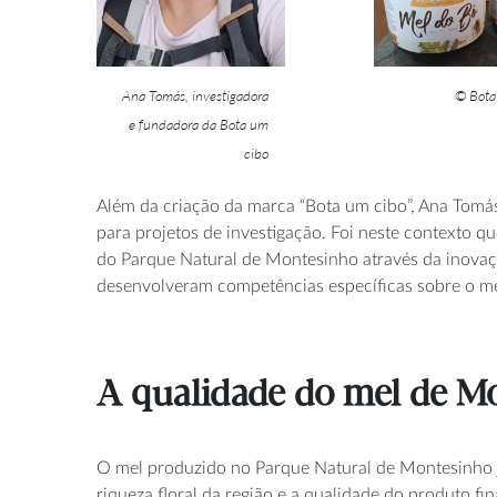
Ana Tomás, investigadora
© Bota
e fundadora da Bota um
cibo
Além da criação da marca “Bota um cibo”, Ana Tomás
para projetos de investigação. Foi neste contexto q
do Parque Natural de Montesinho através da inovaç
desenvolveram competências específicas sobre o me
A qualidade do mel de M
O mel produzido no Parque Natural de Montesinho
riqueza floral da região e a qualidade do produto fi