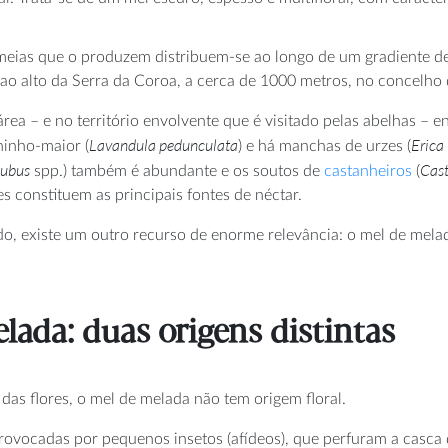
meias que o produzem distribuem-se ao longo de um gradiente de 
 ao alto da Serra da Coroa, a cerca de 1000 metros, no concelho 
área – e no território envolvente que é visitado pelas abelhas 
Lavandula pedunculata
Erica
inho-maior (
) e há manchas de urzes (
ubus
Cast
spp.) também é abundante e os soutos de
castanheiros
(
s constituem as principais fontes de néctar.
o, existe um outro recurso de enorme relevância: o mel de melad
lada: duas origens distintas
das flores, o mel de melada não tem origem floral.
rovocadas por pequenos insetos (afídeos), que perfuram a casca 