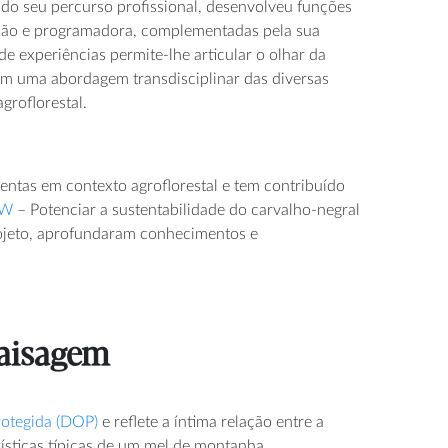
o do seu percurso profissional, desenvolveu funções
gação e programadora, complementadas pela sua
de experiências permite-lhe articular o olhar da
com uma abordagem transdisciplinar das diversas
groflorestal.
ntas em contexto agroflorestal e tem contribuído
EW
– Potenciar a sustentabilidade do carvalho-negral
rojeto, aprofundaram conhecimentos e
paisagem
otegida (DOP)
e reflete a íntima relação entre a
erísticas típicas de um mel de montanha.