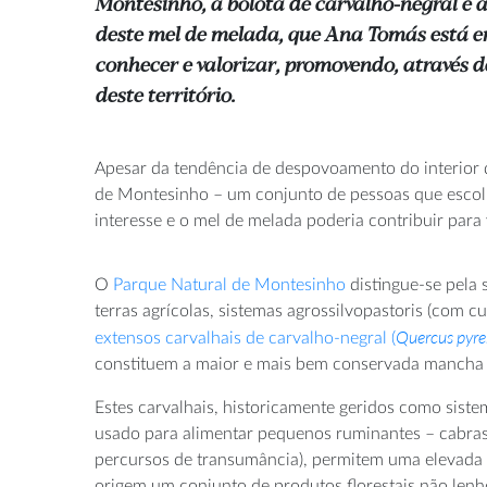
Montesinho, a bolota de carvalho-negral é a
deste mel de melada, que Ana Tomás está
conhecer e valorizar, promovendo, através d
deste território.
Apesar da tendência de despovoamento do interior d
de Montesinho – um conjunto de pessoas que escolheu
interesse e o mel de melada poderia contribuir para 
O
Parque Natural de Montesinho
distingue-se pela 
terras agrícolas, sistemas agrossilvopastoris (com cu
Quercus pyre
extensos carvalhais de carvalho-negral (
constituem a maior e mais bem conservada mancha 
Estes carvalhais, historicamente geridos como siste
usado para alimentar pequenos ruminantes – cabra
percursos de transumância), permitem uma elevada 
origem um conjunto de produtos florestais não lenh