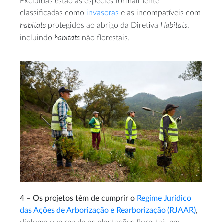
Excluídas estão as espécies formalmente
classificadas como
invasoras
e as incompatíveis com
habitats
Habitats
protegidos ao abrigo da Diretiva
,
habitats
incluindo
não florestais.
4 – Os projetos têm de cumprir o
Regime Jurídico
das Ações de Arborização e Rearborização (RJAAR)
,
diploma que regula as plantações florestais em