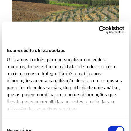
A “Bolsa de Garantia” pode ser acionada para
Este website utiliza cookies
compensar potenciais reversões não intencionais
das emissões sequestradas, as quais podem
Utilizamos cookies para personalizar conteúdo e
acontecer se o saldo entre emissões e sequestro for
anúncios, fornecer funcionalidades de redes sociais e
negativo num dado período de monitorização por
analisar o nosso tráfego. Também partilhamos
razões alheias ao promotor – numa seca extrema ou
informações acerca da utilização do site com os nossos
num deslizamento de terras que levou à mortalidade
parceiros de redes sociais, de publicidade e de análise,
ou queda de parte das árvores, por exemplo.
que as podem combinar com outras informações que
lhes forneceu ou recolhidas por estes a partir da sua
A forma como as florestas instaladas são impactadas
utilização dos respetivos serviços.
por ações humanas (má gestão ou negligência, por
exemplo) ou por perturbações naturais (como
Seleção
eventos climáticos extremos ou desastres naturais)
Necessários