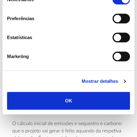
de
condicionará o resultado deste balanço entre
consentimento
emissão e sequestro, determinando se, num período
de avaliação, o projeto funcionou como emissor
Preferências
líquido, diminuindo o reservatório de CO
, ou como
2
sequestrador líquido, aumentando este reservatório.
Estatísticas
Se esta “Bolsa” não for utilizada durante o projeto,
poderá ser parcialmente devolvida ao promotor após
Marketing
o seu termino, desde que a floresta instalada seja
mantida.
Mostrar detalhes
Créditos de carbono futuros
OK
e verificados
O cálculo inicial de emissões e sequestro e carbono
que o projeto vai gerar é feito aquando da respetiva