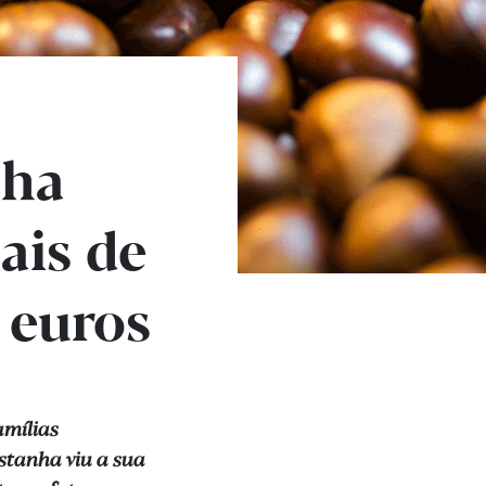
nha
ais de
 euros
amílias
stanha viu a sua