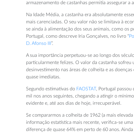
armazenamento de castanhas permitia assegurar a 
Na Idade Média, a castanha era absolutamente essenc
mais carenciadas. O seu valor não se limitava à eco
se ainda à alimentação dos seus animais, como os po
Portugal, como descreve Iria Gonçalves, no livro “
Po
D. Afonso III
”.
A sua importância perpetuou-se ao longo dos sécul
particularmente felizes. O valor da castanha sofreu
desinvestimento nas áreas de colheita e as doenças
quase imediatas.
Segundo estimativas do
FAOSTAT
, Portugal passou
mil nos anos seguintes, chegando a atingir o mínim
evidente e, até aos dias de hoje, irrecuperável.
Se compararmos a colheita de 1962 (a mais elevada
informação estatística mais recente, verifica-se um
diferença de quase 64% em perto de 60 anos. Ainda