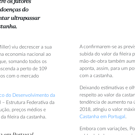
re os fatores
e doenças do
ntar ultrapassar
stanha.
A confirmarem-se as previs
ller) viu decrescer a sua
subida do valor da fileira 
o na economia nacional ao
mão-de-obra também aumen
 que, somando todos os
aponta, assim, para um pos
 ascenda a perto de 109
com a castanha.
ados com o mercado
Deixando estimativas e olh
respeito ao valor da cast
co do Desenvolvimento da
tendência de aumento na 
 – Estrutura Federativa da
2018, atingiu o valor máx
dução, preços médios e
Castanha em Portugal
.
da fileira da castanha.
Embora com variações, Po
ha em Portugal