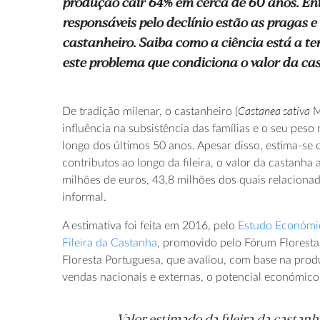
produção cair 64% em cerca de 60 anos. Ent
responsáveis pelo declínio estão as pragas 
castanheiro. Saiba como a ciência está a te
este problema que condiciona o valor da ca
Castanea sativa
De tradição milenar, o castanheiro (
Mi
influência na subsistência das famílias e o seu pes
longo dos últimos 50 anos. Apesar disso, estima-se
contributos ao longo da fileira, o valor da castanha
milhões de euros, 43,8 milhões dos quais relacion
informal.
A estimativa foi feita em 2016, pelo
Estudo Económi
Fileira da Castanha
, promovido pelo Fórum Florestal
Floresta Portuguesa, que avaliou, com base na pro
vendas nacionais e externas, o potencial económico 
Valor estimado da fileira da castan