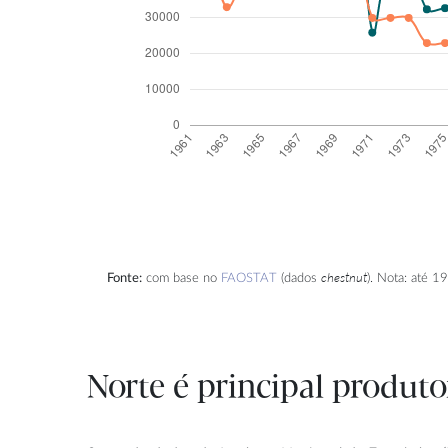
chestnut
Fonte:
com base no
FAOSTAT
(dados
). Nota: até 
Norte é principal produt