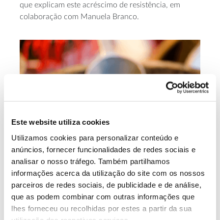
que explicam este acréscimo de resistência, em
colaboração com Manuela Branco.
Este website utiliza cookies
Utilizamos cookies para personalizar conteúdo e
anúncios, fornecer funcionalidades de redes sociais e
analisar o nosso tráfego. Também partilhamos
informações acerca da utilização do site com os nossos
Valor da castanha estimado
parceiros de redes sociais, de publicidade e de análise,
em mais de 100 milhões de
que as podem combinar com outras informações que
lhes forneceu ou recolhidas por estes a partir da sua
euros
utilização dos respetivos serviços.