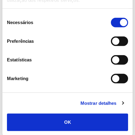
Outrora essencial para a subsistência das famílias
Seleção
portuguesas nas regiões de montanha, a castanha
Necessários
de
viu a sua produção cair 64% em cerca de 60 anos.
consentimento
Entre os fatores responsáveis pelo declínio estão as
pragas e doenças do castanheiro. Saiba como a
Preferências
ciência está a tentar ultrapassar este problema que
condiciona o valor da castanha.
Estatísticas
Marketing
Mostrar detalhes
OK