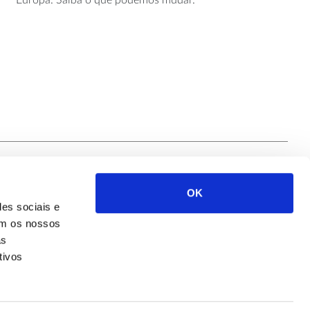
Europa. Saiba o que podemos mudar.
OK
Siga-nos
des sociais e
com os nossos
as
tivos