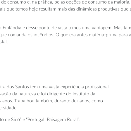
e consumo e, na prática, pelas opções de consumo da maioria, o
stais que temos hoje resultam mais das dinâmicas produtivas que
a Finlândia e desse ponto de vista temos uma vantagem. Mas ta
 que comanda os incêndios. O que era antes matéria-prima para a 
tal.
ira dos Santos tem uma vasta experiência profissional
ção da natureza e foi dirigente do Instituto da
s anos. Trabalhou também, durante dez anos, como
ersidade.
o de Sicó” e “Portugal: Paisagem Rural”.