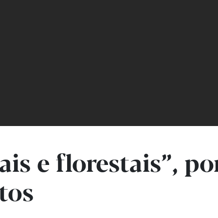
is e florestais”, p
tos