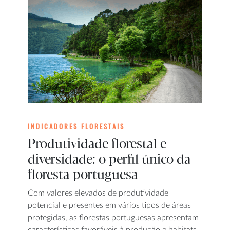
INDICADORES FLORESTAIS
Produtividade florestal e
diversidade: o perfil único da
floresta portuguesa
Com valores elevados de produtividade
potencial e presentes em vários tipos de áreas
protegidas, as florestas portuguesas apresentam