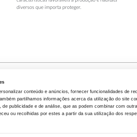
características favoráveis à produção e habitats
diversos que importa proteger.
es
-nos
Política de Privacidade
rsonalizar conteúdo e anúncios, fornecer funcionalidades de re
 Também partilhamos informações acerca da utilização do site 
omos
Política de Cookies
s, de publicidade e de análise, que as podem combinar com outr
ceu ou recolhidas por estes a partir da sua utilização dos respe