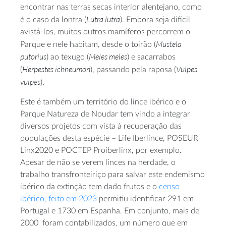
encontrar nas terras secas interior alentejano, como
Lutra lutra
é o caso da lontra (
). Embora seja difícil
avistá-los, muitos outros mamíferos percorrem o
Mustela
Parque e nele habitam, desde o toirão (
putorius
Meles meles
) ao texugo (
) e sacarrabos
Herpestes ichneumon
Vulpes
(
), passando pela raposa (
vulpes
).
Este é também um território do lince ibérico e o
Parque Natureza de Noudar tem vindo a integrar
diversos projetos com vista à recuperação das
populações desta espécie – Life Iberlince, POSEUR
Linx2020 e POCTEP Proiberlinx, por exemplo.
Apesar de não se verem linces na herdade, o
trabalho transfronteiriço para salvar este endemismo
ibérico da extinção tem dado frutos e o
censo
ibérico, feito em 2023
permitiu identificar 291 em
Portugal e 1730 em Espanha. Em conjunto, mais de
2000 foram contabilizados, um número que em