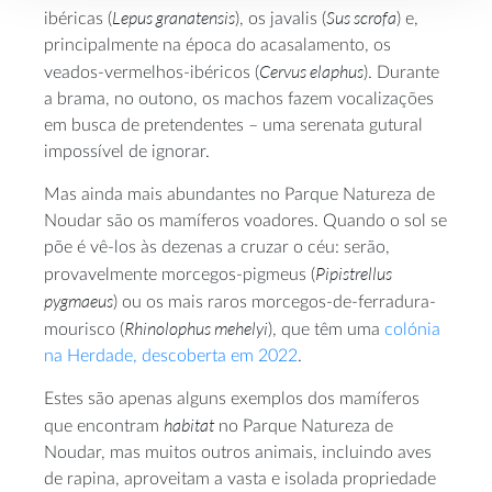
Lepus granatensis
Sus scrofa
ibéricas (
), os javalis (
) e,
principalmente na época do acasalamento, os
Cervus elaphus
veados-vermelhos-ibéricos (
). Durante
a brama, no outono, os machos fazem vocalizações
em busca de pretendentes – uma serenata gutural
impossível de ignorar.
Mas ainda mais abundantes no Parque Natureza de
Noudar são os mamíferos voadores. Quando o sol se
põe é vê-los às dezenas a cruzar o céu: serão,
Pipistrellus
provavelmente morcegos-pigmeus (
pygmaeus
) ou os mais raros morcegos-de-ferradura-
Rhinolophus mehelyi
mourisco (
), que têm uma
colónia
na Herdade, descoberta em 2022
.
Estes são apenas alguns exemplos dos mamíferos
habitat
que encontram
no Parque Natureza de
Noudar, mas muitos outros animais, incluindo aves
de rapina, aproveitam a vasta e isolada propriedade