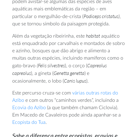
podem avistar-se algumas das espécies de aves
aquáticas mais emblemáticas da região – em
Podiceps cristatus)
particular o mergulhão-de-crista (
,
que se tornou símbolo da paisagem protegida.
habitat
Além da vegetação ribeirinha, este
aquático
está enquadrado por carvalhais e montados de sobro
e azinho, bosques que dão abrigo e alimento a
muitas outras espécies, incluindo mamíferos como o
(Felis silvestres
Capreolus
gato-bravo
), o corço (
capreolus
Genetta genetta
), a gineta (
) e
Canis lupus
ocasionalmente, o lobo (
).
Este percurso cruza-se com
várias outras rotas do
Azibo
e com outros “caminhos verdes”, incluindo a
Ecovia do Azibo
(a que também chamam Ciclovia).
Em Macedo de Cavaleiros pode ainda apanhar-se a
Ecopista do Tua
.
Sabe a diferença entre ecopistas, ecovias e