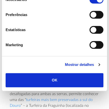
de
consentimento
Preferências
Estatísticas
Marketing
Mostrar detalhes
ex-libris
Um dos
naturais desta nona etapa fica em
OK
Fraguinha, um local tranquilo “aninhado” entre as
serras da Freita e da Arada que, além das vistas
desafogadas para ambas as serras, permite conhecer
uma das “
turfeiras mais bem preservadas a sul do
Douro
” – a Turfeira da Fraguinha (localizada no