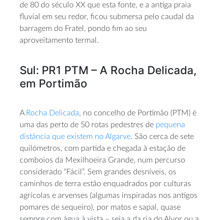
de 80 do século XX que esta fonte, e a antiga praia
fluvial em seu redor, ficou submersa pelo caudal da
barragem do Fratel, pondo fim ao seu
aproveitamento termal.
Sul: PR1 PTM – A Rocha Delicada,
em Portimão
A
Rocha Delicada
, no concelho de Portimão (PTM) é
uma das perto de 50 rotas pedestres de
pequena
distância que existem no Algarve
. São cerca de sete
quilómetros, com partida e chegada à estação de
comboios da Mexilhoeira Grande, num percurso
considerado “Fácil”. Sem grandes desníveis, os
caminhos de terra estão enquadrados por culturas
agrícolas e arvenses (algumas inspiradas nos antigos
pomares de sequeiro), por matos e sapal, quase
sempre com água à vista – seja a da ria do Alvor ou a