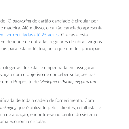
packaging
lado. O
de cartão canelado é circular por
 de madeira. Além disso, o cartão canelado apresenta
m ser recicladas até 25 vezes
. Graças a esta
gem depende de entradas regulares de fibras virgens
ais para esta indústria, pelo que um dos principais
 proteger as florestas e empenhada em assegurar
novação com o objetivo de conceber soluções nas
“Redefinir o Packaging para um
a com o Propósito de
nificada de toda a cadeia de fornecimento. Com
packaging
que é utilizado pelos clientes, retalhistas e
ma de atuação, encontra-se no centro do sistema
a uma economia circular.