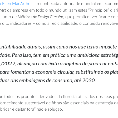
 Ellen MacArthur
– reconhecida autoridade mundial em economi
ners
da empresa em todo o mundo utilizam estes “Princípios” diar
Métricas de Design Circular
onjunto de
, que permitem verificar e c
e oito indicadores – como a reciclabilidade, o conteúdo renováv
entabilidade atuais, assim como nos que terão impacte 
sidade. Para isso, tem em prática uma ambiciosa estrat
1/2022, alcançou com êxito o objetivo de produzir emba
 para fomentar a economia circular, substituindo os pl
síduos das embalagens de consumo, até 2030.
e todos os produtos derivados da floresta utilizados nos seus 
 fornecimento sustentável de fibras são essenciais na estratégia 
bricar e deitar fora” não é solução.