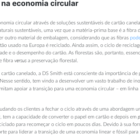
 na economia circular
omia circular através de soluções sustentáveis de cartão cane
aturais sustentáveis, uma vez que a matéria-prima base é a fibra
uer outro material de embalagem, considerando que as fibras
pode
rtão usado na Europa é reciclado. Ainda assim, o ciclo de recicla
de e o desempenho do cartão. As florestas são, portanto, essenci
versus
e fibra
a preservação florestal.
 cartão canelado, a DS Smith está consciente da importância de
s. Nesse sentido, tem vindo a desenvolver um vasto trabalho de i
ermitam apoiar a transição para uma economia circular – em linh
udando os clientes a fechar o ciclo através de uma abordagem u
g
, tem a capacidade de converter o papel em cartão e depois em
iclado para recomeçar o ciclo em poucos dias. Devido à sua for
rte para liderar a transição de uma economia linear e fóssil par