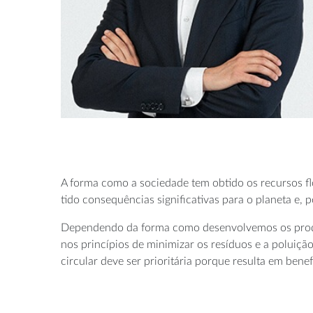
A forma como a sociedade tem obtido os recursos flor
tido consequências significativas para o planeta e,
Dependendo da forma como desenvolvemos os produto
nos princípios de minimizar os resíduos e a poluiçã
circular deve ser prioritária porque resulta em bene