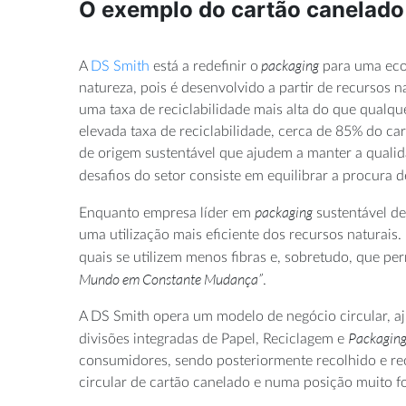
O exemplo do cartão canelado
packaging
A
DS Smith
está a redefinir o
para uma econ
natureza, pois é desenvolvido a partir de recursos n
uma taxa de reciclabilidade mais alta do que qualq
elevada taxa de reciclabilidade, cerca de 85% do ca
de origem sustentável que ajudem a manter a qualida
desafios do setor consiste em equilibrar a procura d
packaging
Enquanto empresa líder em
sustentável de
uma utilização mais eficiente dos recursos naturai
quais se utilizem menos fibras e, sobretudo, que p
Mundo em Constante Mudança”
.
A DS Smith opera um modelo de negócio circular, aj
Packagin
divisões integradas de Papel, Reciclagem e
consumidores, sendo posteriormente recolhido e rec
circular de cartão canelado e numa posição muito fo