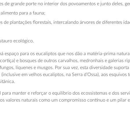
 de grande porte no interior dos povoamentos e junto deles, ge
 alimento para a fauna;
 de plantações florestais, intercalando árvores de diferentes i
stauro ecológico.
há espaço para os eucaliptos que nos dão a matéria-prima natural
rtiça) e bosques de outros carvalhos, medronhais e galerias ripíc
ungos, líquenes e musgos. Por sua vez, esta diversidade suporta
(inclusive em velhos eucaliptos, na Serra d’Ossa), aos esquivos 
itânica.
l para manter e reforçar o equilíbrio dos ecossistemas e dos ser
os valores naturais como um compromisso contínuo e um pilar es