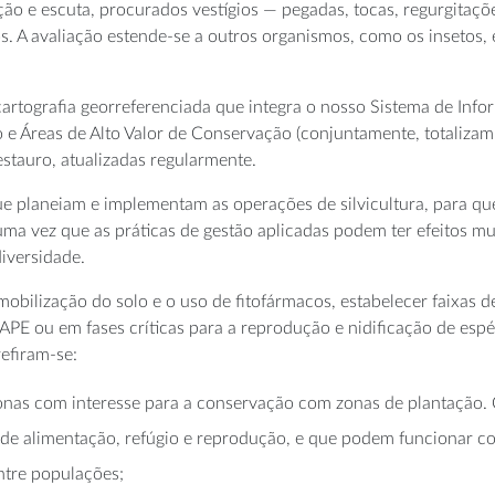
ão e escuta, procurados vestígios — pegadas, tocas, regurgitaçõ
. A avaliação estende-se a outros organismos, como os insetos
rtografia georreferenciada que integra o nosso Sistema de Info
e Áreas de Alto Valor de Conservação (conjuntamente, totalizam 
stauro, atualizadas regularmente.
 planeiam e implementam as operações de silvicultura, para que
ma vez que as práticas de gestão aplicadas podem ter efeitos mu
iversidade.
mobilização do solo e o uso de fitofármacos, estabelecer faixas
LAPE ou em fases críticas para a reprodução e nidificação de esp
refiram-se:
onas com interesse para a conservação com zonas de plantação. C
e alimentação, refúgio e reprodução, e que podem funcionar com
ntre populações;