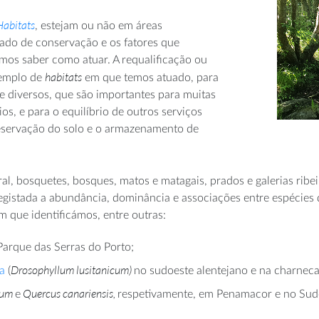
Habitats
, estejam ou não em áreas
stado de conservação e os fatores que
mos saber como atuar. A requalificação ou
habitats
emplo de
em que temos atuado, para
e diversos, que são importantes para muitas
ios, e para o equilíbrio de outros serviços
reservação do solo e o armazenamento de
, bosquetes, bosques, matos e matagais, prados e galerias ribeir
registada a abundância, dominância e associações entre espécies 
m que identificámos, entre outras:
arque das Serras do Porto;
Drosophyllum lusitanicum)
a
(
no sudoeste alentejano e na charneca
tum
Quercus canariensis,
e
respetivamente, em Penamacor e no Sud