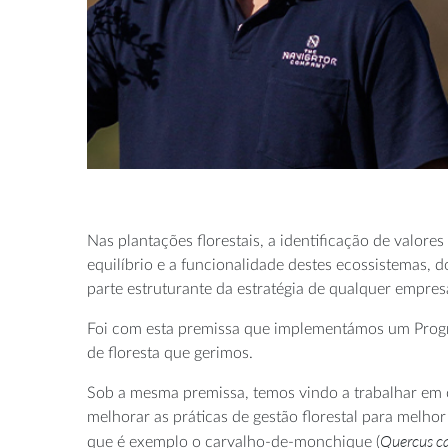
Nas plantações florestais, a identificação de valore
equilíbrio e a funcionalidade destes ecossistemas, do
parte estruturante da estratégia de qualquer empres
Foi com esta premissa que implementámos um Progra
de floresta que gerimos.
Sob a mesma premissa, temos vindo a trabalhar em c
melhorar as práticas de gestão florestal para melh
Quercus ca
que é exemplo o carvalho-de-monchique (