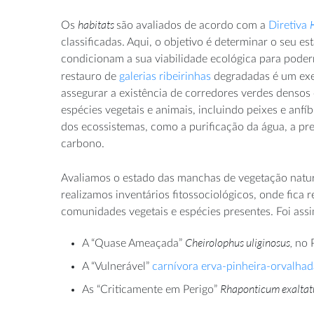
habitats
Os
são avaliados de acordo com a
Diretiva
classificadas. Aqui, o objetivo é determinar o seu e
condicionam a sua viabilidade ecológica para poder
restauro de
galerias ribeirinhas
degradadas é um ex
assegurar a existência de corredores verdes densos 
espécies vegetais e animais, incluindo peixes e anfíb
dos ecossistemas, como a purificação da água, a p
carbono.
Avaliamos o estado das manchas de vegetação natural
realizamos inventários fitossociológicos, onde fica 
comunidades vegetais e espécies presentes. Foi assi
Cheirolophus uliginosus,
A “Quase Ameaçada”
no P
A “Vulnerável”
carnívora erva-pinheira-orvalhad
Rhaponticum exalta
As “Criticamente em Perigo”