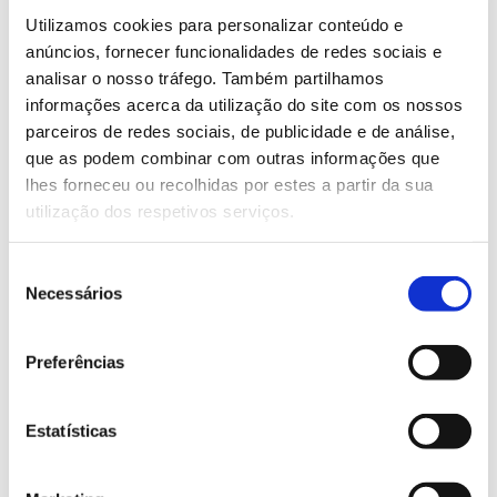
Utilizamos cookies para personalizar conteúdo e
Todas as ações acima mencionadas para a atividade
anúncios, fornecer funcionalidades de redes sociais e
comercial, turística e gastronómica são incluídas
analisar o nosso tráfego. Também partilhamos
dentro de uma lógica de modelo de criação e
informações acerca da utilização do site com os nossos
promoção de uma nova marca ecológica: Clima Mais
parceiros de redes sociais, de publicidade e de análise,
Positivo.
que as podem combinar com outras informações que
lhes forneceu ou recolhidas por estes a partir da sua
As principais mensagens relacionadas com a
utilização dos respetivos serviços.
estratégia de implementação desta marca são:
a sustentabilidade do sistema de produção;
Seleção
Necessários
a conservação da natureza e da biodiversidade;
de
consentimento
o contributo para o ordenamento do território e
Preferências
a redução do risco de incêndio;
a mitigação do impacte das alterações
Estatísticas
climáticas, com especial enfoque no seu
contributo para a retenção de CO
na camada
2