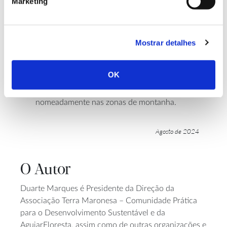
Marketing
orgânica do solo;
a criação de valor social para a profissão de
produtor pecuário e para a “imagem do pastor”,
Mostrar detalhes
destacando a importância de manter esta
atividade como mecanismo de combate à
OK
desertificação humana das aldeias do interior,
nomeadamente nas zonas de montanha.
Agosto de 2024
O Autor
Duarte Marques é Presidente da Direção da
Associação Terra Maronesa – Comunidade Prática
para o Desenvolvimento Sustentável e da
AguiarFloresta, assim como de outras organizações e